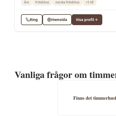
åre
Fritidshus
norska fritidshus
+
5
till
Ring
Hemsida
Visa profil
Vanliga frågor om timme
Finns det timmerhus
Ja, det finns 2 timmerhus