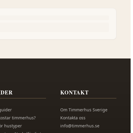
IDER
KONTAKT
guider
Om
Timmerhus Sverige
kostar timmerhus?
Kontakta oss
ör hustyper
info@timmerhus.se