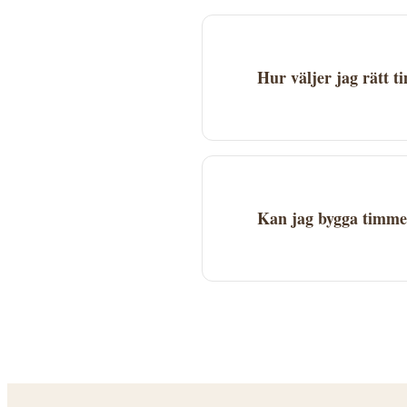
sidan.
Hur väljer jag rätt 
Jämför flera företag base
Kontrollera att företaget 
Kan jag bygga timmer
Ja, timmerhus är mycket 
bygglovsregler. Kontakta 