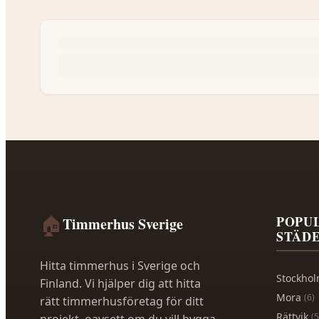
🏠
POPU
Timmerhus Sverige
STÄD
Hitta timmerhus i Sverige och
Stockho
Finland. Vi hjälper dig att hitta
Mora
(
6
)
rätt timmerhusföretag för ditt
Rättvik
(
5