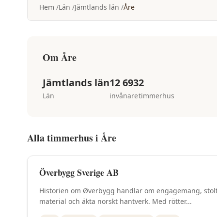
Hem
Län
Jämtlands län
Åre
Om
Åre
Jämtlands län
12 693
2
Län
invånare
timmerhus
Alla timmerhus i
Åre
Överbygg Sverige AB
Historien om Øverbygg handlar om engagemang, stolta
material och äkta norskt hantverk. Med rötter...