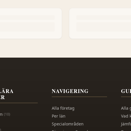
LÄRA
NAVIGERING
GU
ER
Alla företag
Alla 
lm
(
10
)
Per län
Vad 
Specialområden
Jämf
)