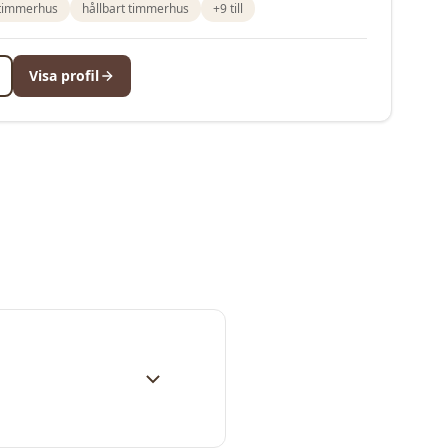
 timmerhus
hållbart timmerhus
+
9
till
Visa profil
för deras tjänster här på