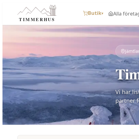
Butik
Alla företa
▾
TIMMERHUS
Jämtla
Tim
Vi har li
partner 