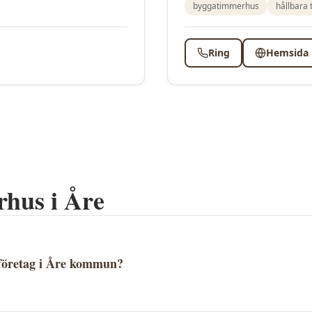
byggatimmerhus
hållbara
Ring
Hemsida
rhus i
Åre
företag i Åre kommun?
företag i Åre kommun, Jämtlands län. Se alla företag och jäm