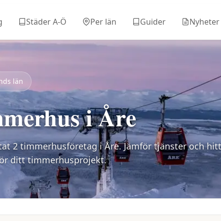
g
Städer A-Ö
Per län
Guider
Nyheter
nds län
merhus i
Åre
stat
2
timmerhusföretag i
Åre
. Jämför tjänster och hitt
för ditt timmerhusprojekt.