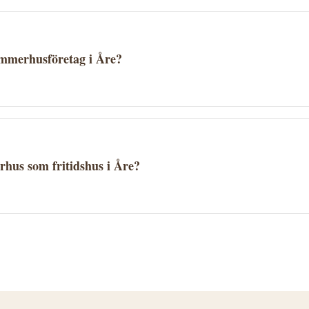
timmerhusföretag i Åre?
rat på erfarenhet, specialområden och referensprojekt. Begä
har erfarenhet av den typ av timmerhus du vill bygga.
hus som fritidshus i Åre?
populära som fritidshus. I Åre kommun gäller kommunens d
kommunen för att ta reda på vad som gäller för din tomt.