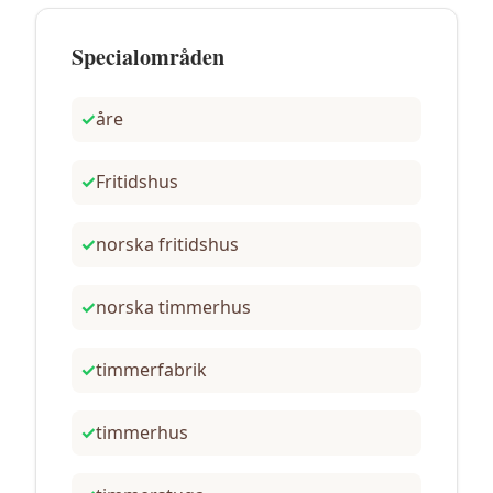
Specialområden
✓
åre
✓
Fritidshus
✓
norska fritidshus
✓
norska timmerhus
✓
timmerfabrik
✓
timmerhus