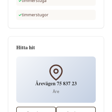
✓
timmerstuga
✓
timmerstugor
Hitta hit
Årevägen 75 837 23
Åre