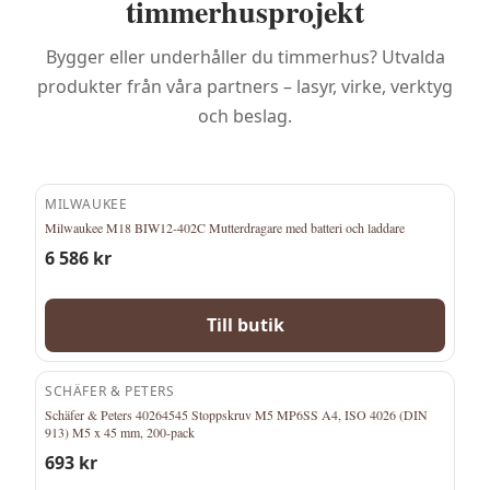
timmerhusprojekt
Bygger eller underhåller du timmerhus? Utvalda
produkter från våra partners – lasyr, virke, verktyg
och beslag.
MILWAUKEE
Milwaukee M18 BIW12-402C Mutterdragare med batteri och laddare
6 586
kr
Till butik
SCHÄFER & PETERS
Schäfer & Peters 40264545 Stoppskruv M5 MP6SS A4, ISO 4026 (DIN
913) M5 x 45 mm, 200-pack
693
kr