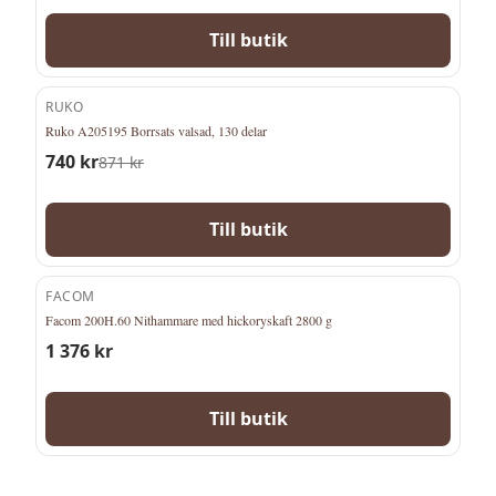
Till butik
RUKO
-
15
%
Ruko A205195 Borrsats valsad, 130 delar
740
kr
871
kr
Till butik
FACOM
Facom 200H.60 Nithammare med hickoryskaft 2800 g
1 376
kr
Till butik