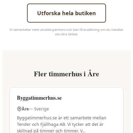
Utforska hela butiken
Vi samarbetar med utvalda partners och kan få ersättning om du handlar
via våra länkar.
Fler
timmerhus
i
Åre
Byggatimmerhus.se
Åre
—
Sverige
Byggatimmerhus.se är ett samarbete mellan
Tender och Fjällhaga AB. Vi tycker att det är
skillnad på timmer och timmer. V...