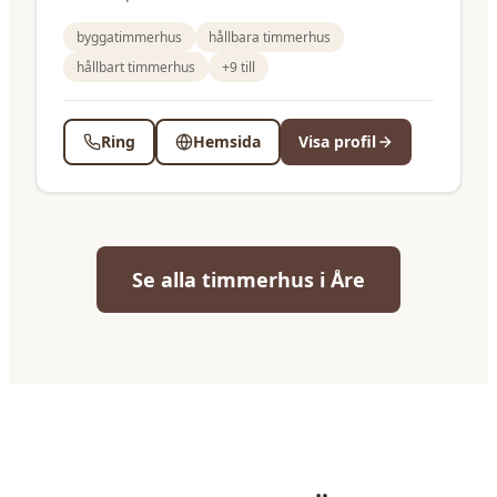
byggatimmerhus
hållbara timmerhus
hållbart timmerhus
+
9
till
Ring
Hemsida
Visa profil
Se alla
timmerhus
i
Åre