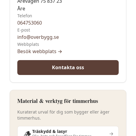
Årevägen 75 837 23
Åre
Telefon
064753060
E-post
info@overbygg.se
Webbplats
Besök webbplats →
Kontakta oss
Material & verktyg för timmerhus
Kuraterat urval för dig som bygger eller äger
timmerhus.
🪵
Träskydd & lasyr
→