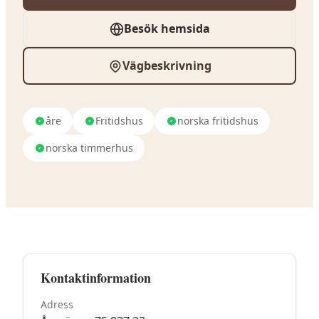
Besök hemsida
Vägbeskrivning
åre
Fritidshus
norska fritidshus
norska timmerhus
Kontaktinformation
Adress