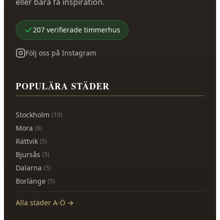
eller bara få inspiration.
207
verifierade
timmerhus
Följ oss på Instagram
POPULÄRA STÄDER
Stockholm
(
10
)
Mora
(
6
)
Rättvik
(
5
)
Bjursås
(
5
)
Dalarna
(
5
)
Borlänge
(
5
)
Alla städer A-Ö →