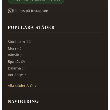
Följ oss på Instagram
POPULÄRA STÄDER
Stockholm
(
10
)
Mora
(
6
)
Rättvik
(
5
)
Bjursås
(
5
)
Dalarna
(
5
)
Borlänge
(
5
)
Alla städer A-Ö →
NAVIGERING