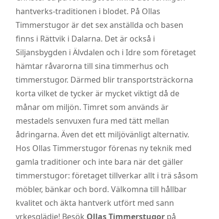
hantverks-traditionen i blodet. På Ollas
Timmerstugor är det sex anställda och basen
finns i Rättvik i Dalarna. Det är också i
Siljansbygden i Älvdalen och i Idre som företaget
hämtar råvarorna till sina timmerhus och
timmerstugor. Därmed blir transportsträckorna
korta vilket de tycker är mycket viktigt då de
månar om miljön. Timret som används är
mestadels senvuxen fura med tätt mellan
ådringarna. Även det ett miljövänligt alternativ.
Hos Ollas Timmerstugor förenas ny teknik med
gamla traditioner och inte bara när det gäller
timmerstugor: företaget tillverkar allt i trä såsom
möbler, bänkar och bord. Välkomna till hållbar
kvalitet och äkta hantverk utfört med sann
yrkesglädje! Besök
Ollas Timmerstugor
på