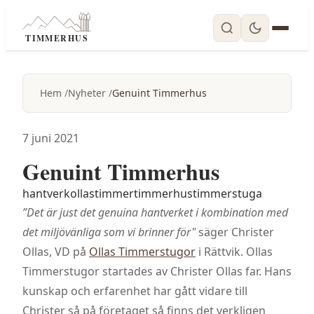
TIMMERHUS
Hem
Nyheter
Genuint Timmerhus
7 juni 2021
Genuint Timmerhus
hantverk
ollas
timmer
timmerhus
timmerstuga
”Det är just det genuina hantverket i kombination med
det miljövänliga som vi brinner för"
säger Christer
Ollas, VD på
Ollas Timmerstugor
i Rättvik. Ollas
Timmerstugor startades av Christer Ollas far. Hans
kunskap och erfarenhet har gått vidare till
Christer så på företaget så finns det verkligen