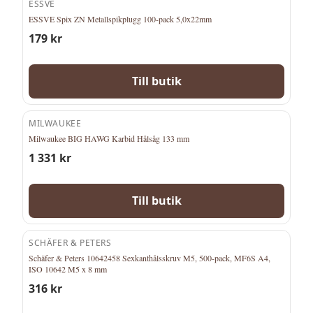
ESSVE
ESSVE Spix ZN Metallspikplugg 100-pack 5,0x22mm
179
kr
Till butik
MILWAUKEE
Milwaukee BIG HAWG Karbid Hålsåg 133 mm
1 331
kr
Till butik
SCHÄFER & PETERS
Schäfer & Peters 10642458 Sexkanthålsskruv M5, 500-pack, MF6S A4,
ISO 10642 M5 x 8 mm
316
kr