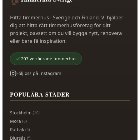
Hitta timmerhus i Sverige och Finland. Vi hjälper
dig att hitta rätt timmerhusföretag för ditt
projekt, oavsett om du vill bygga nytt, renovera
eller bara få inspiration.
207
verifierade
timmerhus
Följ oss på Instagram
POPULÄRA STÄDER
Stockholm
(
10
)
Mora
(
6
)
Rättvik
(
5
)
Bjursås
(
5
)