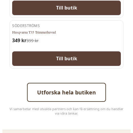
Till butik
SÖDERSTRÖMS
-
13
%
Husqvarna T35 Trimmerhuvud
349
kr
399
kr
Till butik
Utforska hela butiken
Vi samarbetar med utvalda partners och kan få ersättning om du handlar
via våra länkar.