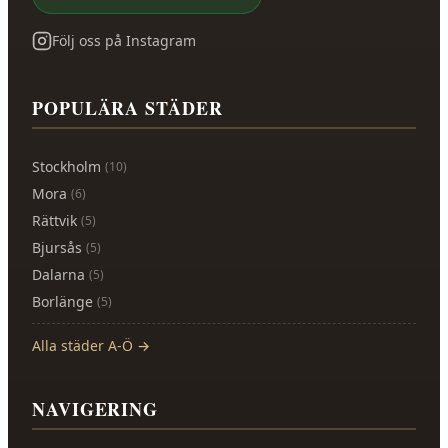
Följ oss på Instagram
POPULÄRA STÄDER
Stockholm
(
10
)
Mora
(
6
)
Rättvik
(
5
)
Bjursås
(
5
)
Dalarna
(
5
)
Borlänge
(
5
)
Alla städer A-Ö →
NAVIGERING