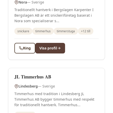
Nora
—
Sverige
Traditionellt hantverk i Bergslagen Karpenter I
Bergslagen AB är ett snickeriföretag baserat i
Nora som specialiserar s...
snickare
timmerhus
timmerstuga
+
12
till
Ring
Visa profil
JL Timmerhus AB
Lindesberg
—
Sverige
Timmerhus med tradition i Lindesberg JL
Timmerhus AB bygger timmerhus med respekt
för traditionellt hantverk. Timmerhus...