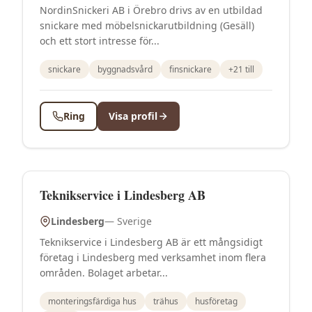
NordinSnickeri AB i Örebro drivs av en utbildad
snickare med möbelsnickarutbildning (Gesäll)
och ett stort intresse för...
snickare
byggnadsvård
finsnickare
+
21
till
Ring
Visa profil
Teknikservice i Lindesberg AB
Lindesberg
—
Sverige
Teknikservice i Lindesberg AB är ett mångsidigt
företag i Lindesberg med verksamhet inom flera
områden. Bolaget arbetar...
monteringsfärdiga hus
trähus
husföretag