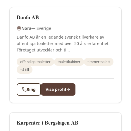
Danfo AB
Nora
—
Sverige
Danfo AB är en ledande svensk tillverkare av
offentliga toaletter med över 50 års erfarenhet.
Företaget utvecklar och ti...
offentliga toaletter
toalettkabiner
timmertoalett
+
4
till
Ring
Visa profil
Karpenter i Bergslagen AB