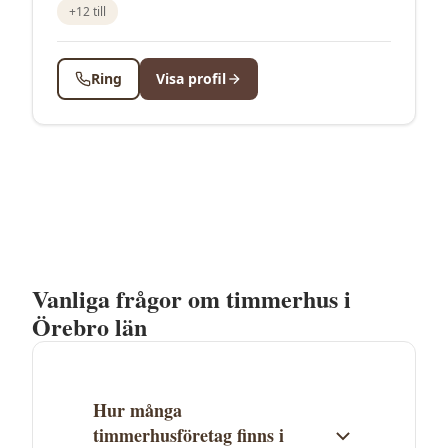
+
12
till
Ring
Visa profil
Vanliga frågor om timmerhus i
Örebro län
Hur många
timmerhusföretag finns i