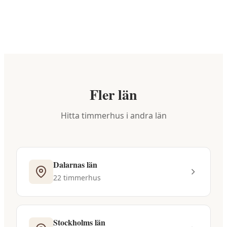
bland alla kommuner på vår sida för att se
vilka som har timmerhusföretag i din
närhet.
Fler län
Hitta
timmerhus
i andra län
Dalarnas län
22
timmerhus
Stockholms län