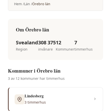
Hem
Län
Örebro län
Om
Örebro län
Svealand
308 375
12
7
Region
invånare
Kommuner
timmerhus
Kommuner i
Örebro län
3
av
12
kommuner har
timmerhus
Lindesberg
3
timmerhus