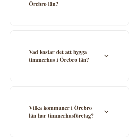
Örebro län?
Det finns 7 timmerhusföretag listade i
Örebro län. Länet har 12 kommuner i
Svealand.
Vad kostar det att bygga
timmerhus i Örebro län?
Priset för ett timmerhus i Örebro län
varierar beroende på storlek, design och
leveransform. En byggsats börjar från ca
500 000 kr. Nyckelfärdigt ligger på 25 000–
Vilka kommuner i Örebro
45 000 kr/kvm. Begär offerter från flera
län har timmerhusföretag?
företag för bästa pris.
Örebro län har 12 kommuner. Bläddra