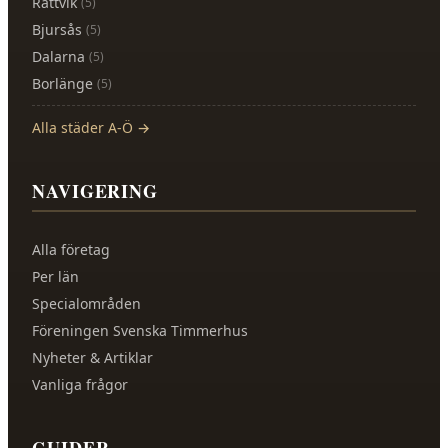
Rättvik
(
5
)
Bjursås
(
5
)
Dalarna
(
5
)
Borlänge
(
5
)
Alla städer A-Ö →
NAVIGERING
Alla företag
Per län
Specialområden
Föreningen Svenska Timmerhus
Nyheter & Artiklar
Vanliga frågor