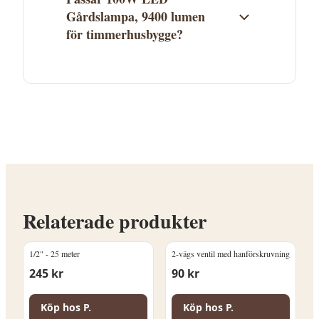
Gårdslampa, 9400 lumen
för timmerhusbygge?
100W LED Gårdslampa, 9400 lumen finns i
kategorin Gårdsarmaturer och LED-
belysning,Arbetsbelysning och
Gårdsarmaturer. Se produktbeskrivningen
för att avgöra om den passar ditt
timmerhusprojekt. Kontakta P. Lindberg
vid frågor.
Relaterade produkter
1/2" - 25 meter
2-vägs ventil med hanförskruvning
245
kr
90
kr
Köp hos
P.
Köp hos
P.