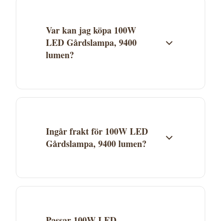
Var kan jag köpa 100W
LED Gårdslampa, 9400
lumen?
100W LED Gårdslampa, 9400 lumen säljs av
P. Lindberg. Klicka på "Köp" för att gå
direkt till butiken och genomföra köpet.
Aktuellt pris och lagerstatus ser du hos P.
Ingår frakt för 100W LED
Lindberg.
Gårdslampa, 9400 lumen?
Fraktkostnad beror på P. Lindbergs
fraktvillkor. Se aktuella fraktuppgifter på
butikens webbplats. Många leverantörer
erbjuder fri frakt över ett visst belopp.
Passar 100W LED