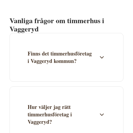
Vanliga frågor om timmerhus i
Vaggeryd
Finns det timmerhusföretag
i Vaggeryd kommun?
Just nu finns inga timmerhusföretag
listade i Vaggeryd, men företag i
Jönköpings län kan ofta leverera till hela
länet.
Hur väljer jag rätt
timmerhusföretag i
Vaggeryd?