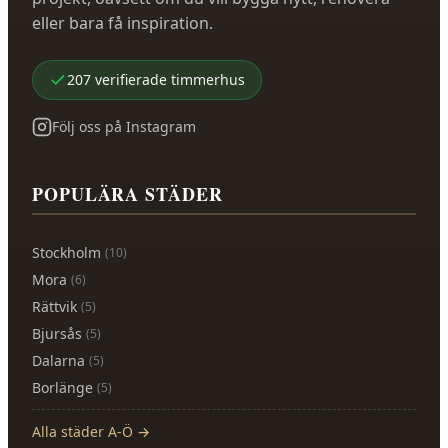
eller bara få inspiration.
207
verifierade
timmerhus
Följ oss på Instagram
POPULÄRA STÄDER
Stockholm
(
10
)
Mora
(
6
)
Rättvik
(
5
)
Bjursås
(
5
)
Dalarna
(
5
)
Borlänge
(
5
)
Alla städer A-Ö →