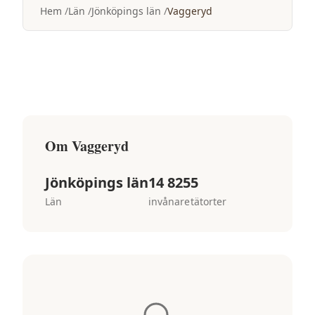
Hem
Län
Jönköpings län
Vaggeryd
Om
Vaggeryd
Jönköpings län
14 825
5
Län
invånare
tätorter