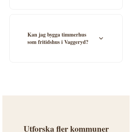
Jämför flera företag baserat på erfarenhet,
specialområden och referensprojekt.
Begär minst 3 offerter. Kontrollera att
företaget har erfarenhet av den typ av
Kan jag bygga timmerhus
timmerhus du vill bygga.
som fritidshus i Vaggeryd?
Ja, timmerhus är mycket populära som
fritidshus. I Vaggeryd kommun gäller
kommunens detaljplan och bygglovsregler.
Kontakta kommunen för att ta reda på vad
som gäller för din tomt.
Utforska fler kommuner