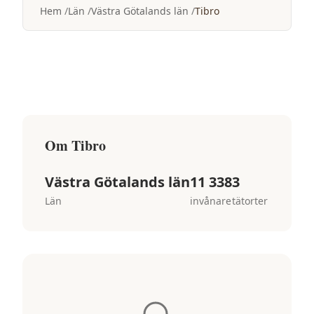
Hem
Län
Västra Götalands län
Tibro
Om
Tibro
Västra Götalands län
11 338
3
Län
invånare
tätorter