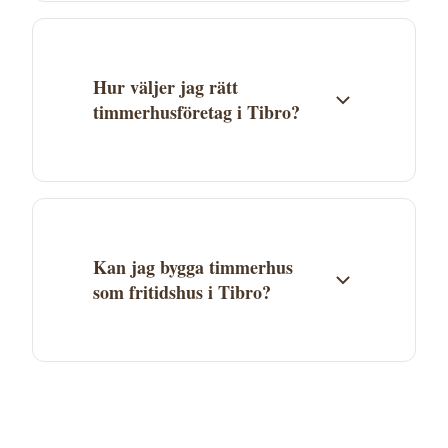
listade i Tibro, men företag i Västra
Götalands län kan ofta leverera till hela
länet.
Hur väljer jag rätt
timmerhusföretag i Tibro?
Jämför flera företag baserat på erfarenhet,
specialområden och referensprojekt.
Begär minst 3 offerter. Kontrollera att
företaget har erfarenhet av den typ av
Kan jag bygga timmerhus
timmerhus du vill bygga.
som fritidshus i Tibro?
Ja, timmerhus är mycket populära som
fritidshus. I Tibro kommun gäller
kommunens detaljplan och bygglovsregler.
Kontakta kommunen för att ta reda på vad