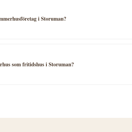
timmerhusföretag i Storuman?
rat på erfarenhet, specialområden och referensprojekt. Begä
har erfarenhet av den typ av timmerhus du vill bygga.
rhus som fritidshus i Storuman?
populära som fritidshus. I Storuman kommun gäller kommu
kommunen för att ta reda på vad som gäller för din tomt.