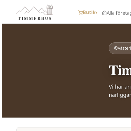
Butik
Alla företa
▾
TIMMERHUS
Väster
Tim
Vi har ä
närligga