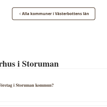
Alla kommuner i
Västerbottens län
rhus i
Storuman
företag i Storuman kommun?
usföretag listade i Storuman, men företag i Västerbottens lä