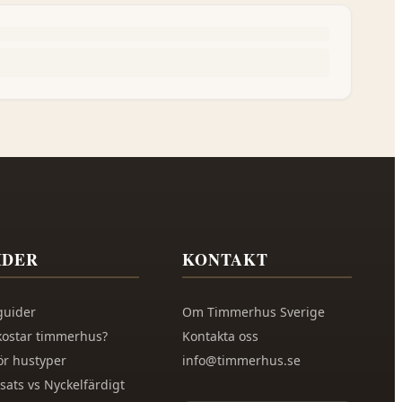
IDER
KONTAKT
guider
Om
Timmerhus Sverige
kostar timmerhus?
Kontakta oss
ör hustyper
info@timmerhus.se
sats vs Nyckelfärdigt