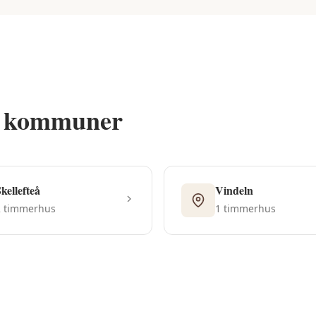
e kommuner
kellefteå
Vindeln
2
timmerhus
1
timmerhus