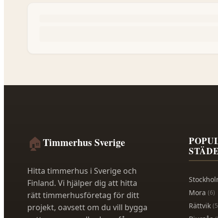
🏠
POPU
Timmerhus Sverige
STÄD
Hitta timmerhus i Sverige och
Stockho
Finland. Vi hjälper dig att hitta
Mora
(
6
)
rätt timmerhusföretag för ditt
Rättvik
(
5
projekt, oavsett om du vill bygga