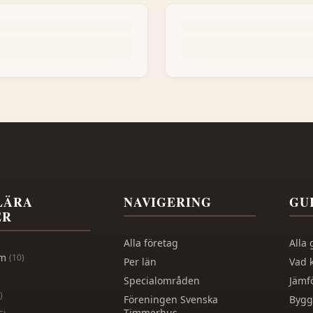
LÄRA
NAVIGERING
GU
ER
Alla företag
Alla 
lm
(
10
)
Per län
Vad 
Specialområden
Jämf
)
Föreningen Svenska
Bygg
Timmerhus