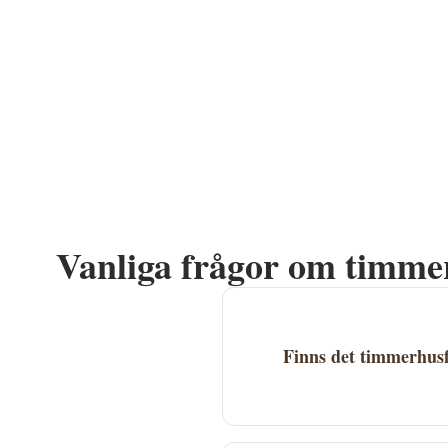
Vanliga frågor om timme
Finns det timmerhus
Just nu finns inga timmerh
hela länet.