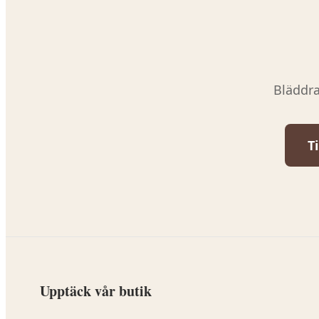
Bläddra
T
Upptäck vår butik