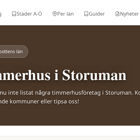
g
Städer A-Ö
Per län
Guider
Nyheter
bottens län
merhus i
Storuman
nnu inte listat några timmerhusföretag i
Storuman
. K
nde kommuner eller tipsa oss!