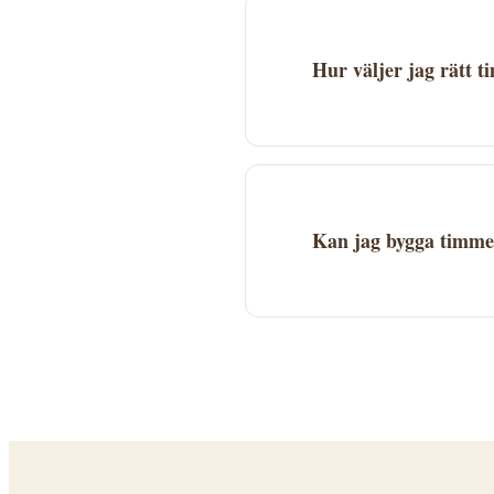
Hur väljer jag rätt 
Jämför flera företag base
Kontrollera att företaget 
Kan jag bygga timme
Ja, timmerhus är mycket 
bygglovsregler. Kontakta 