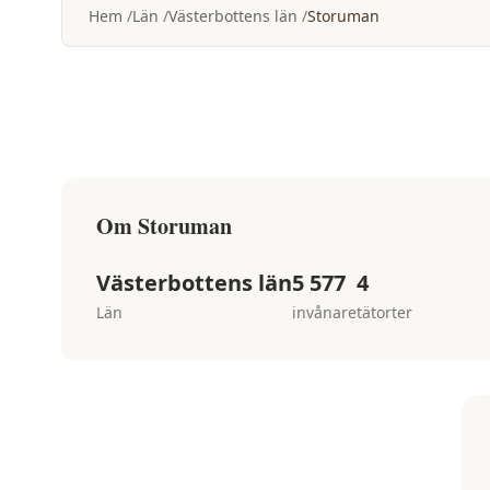
Hem
Län
Västerbottens län
Storuman
Om
Storuman
Västerbottens län
5 577
4
Län
invånare
tätorter