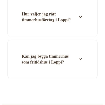
Tavastland kan ofta leverera till hela länet.
Hur väljer jag rätt
timmerhusföretag i Loppi?
Jämför flera företag baserat på erfarenhet,
specialområden och referensprojekt.
Begär minst 3 offerter. Kontrollera att
företaget har erfarenhet av den typ av
Kan jag bygga timmerhus
timmerhus du vill bygga.
som fritidshus i Loppi?
Ja, timmerhus är mycket populära som
fritidshus. I Loppi kommun gäller
kommunens detaljplan och bygglovsregler.
Kontakta kommunen för att ta reda på vad
som gäller för din tomt.