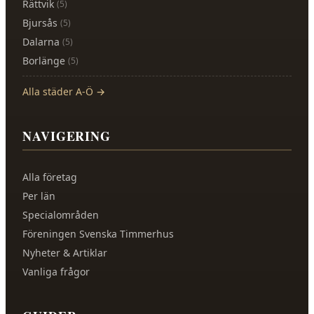
Rättvik
(
5
)
Bjursås
(
5
)
Dalarna
(
5
)
Borlänge
(
5
)
Alla städer A-Ö →
NAVIGERING
Alla företag
Per län
Specialområden
Föreningen Svenska Timmerhus
Nyheter & Artiklar
Vanliga frågor