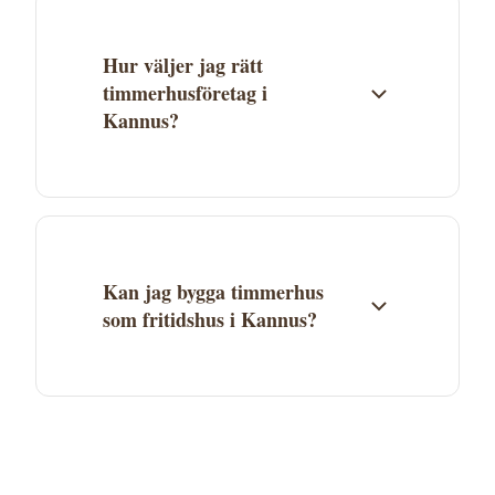
Österbotten kan ofta leverera till hela
länet.
Hur väljer jag rätt
timmerhusföretag i
Kannus?
Jämför flera företag baserat på erfarenhet,
specialområden och referensprojekt.
Begär minst 3 offerter. Kontrollera att
företaget har erfarenhet av den typ av
Kan jag bygga timmerhus
timmerhus du vill bygga.
som fritidshus i Kannus?
Ja, timmerhus är mycket populära som
fritidshus. I Kannus kommun gäller
kommunens detaljplan och bygglovsregler.
Kontakta kommunen för att ta reda på vad