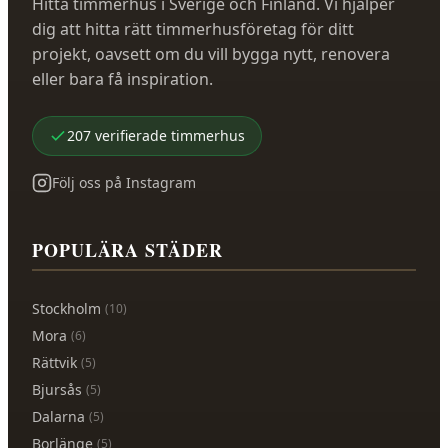
Hitta timmerhus i Sverige och Finland. Vi hjälper
dig att hitta rätt timmerhusföretag för ditt
projekt, oavsett om du vill bygga nytt, renovera
eller bara få inspiration.
207
verifierade
timmerhus
Följ oss på Instagram
POPULÄRA STÄDER
Stockholm
(
10
)
Mora
(
6
)
Rättvik
(
5
)
Bjursås
(
5
)
Dalarna
(
5
)
Borlänge
(
5
)