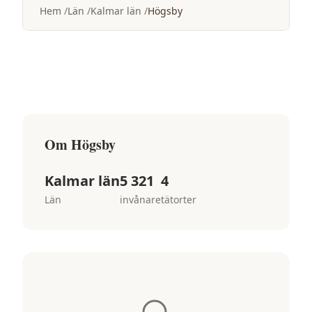
Hem
Län
Kalmar län
Högsby
Om
Högsby
Kalmar län
5 321
4
Län
invånare
tätorter