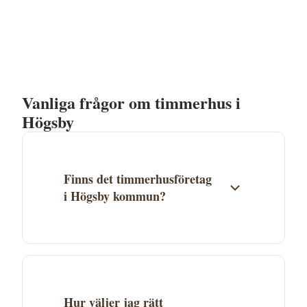
Vanliga frågor om timmerhus i
Högsby
Finns det timmerhusföretag
i Högsby kommun?
Just nu finns inga timmerhusföretag
listade i Högsby, men företag i Kalmar län
kan ofta leverera till hela länet.
Hur väljer jag rätt