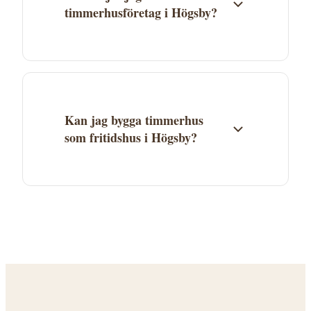
timmerhusföretag i Högsby?
Jämför flera företag baserat på erfarenhet,
specialområden och referensprojekt.
Begär minst 3 offerter. Kontrollera att
företaget har erfarenhet av den typ av
Kan jag bygga timmerhus
timmerhus du vill bygga.
som fritidshus i Högsby?
Ja, timmerhus är mycket populära som
fritidshus. I Högsby kommun gäller
kommunens detaljplan och bygglovsregler.
Kontakta kommunen för att ta reda på vad
som gäller för din tomt.