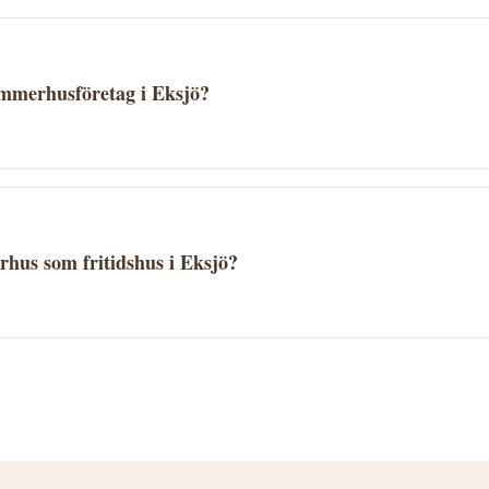
timmerhusföretag i Eksjö?
rat på erfarenhet, specialområden och referensprojekt. Begä
har erfarenhet av den typ av timmerhus du vill bygga.
hus som fritidshus i Eksjö?
populära som fritidshus. I Eksjö kommun gäller kommunens
kommunen för att ta reda på vad som gäller för din tomt.