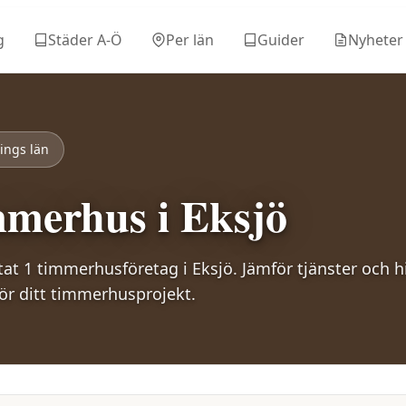
g
Städer A-Ö
Per län
Guider
Nyheter
ings län
merhus i
Eksjö
stat
1
timmerhusföretag i
Eksjö
. Jämför tjänster och hi
för ditt timmerhusprojekt.