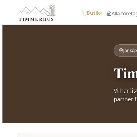
Butik
Alla företa
▾
TIMMERHUS
Jönköp
Tim
Vi har li
partner 