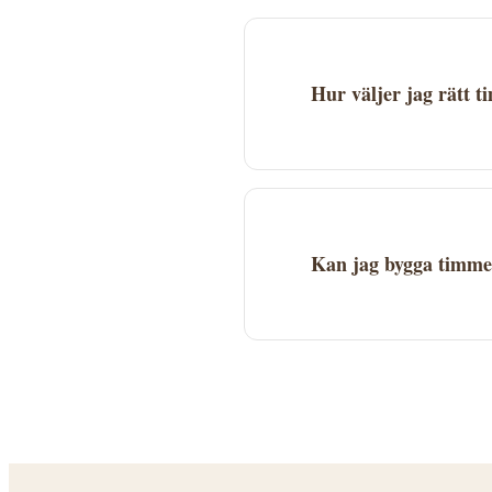
på sidan.
Hur väljer jag rätt 
Jämför flera företag base
Kontrollera att företaget 
Kan jag bygga timmer
Ja, timmerhus är mycket 
bygglovsregler. Kontakta 