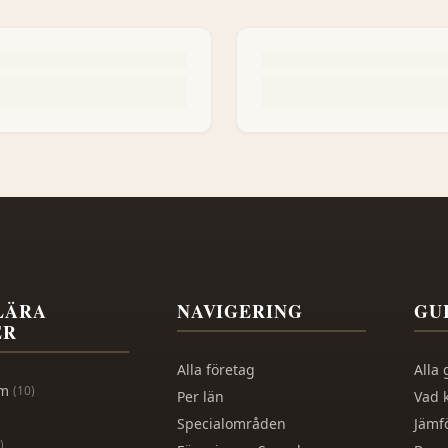
LÄRA
NAVIGERING
GU
ER
Alla företag
Alla 
lm
(
10
)
Per län
Vad 
Specialområden
Jämf
)