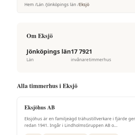
Hem
Län
Jönköpings län
Eksjö
Om
Eksjö
Jönköpings län
17 792
1
Län
invånare
timmerhus
Alla timmerhus i
Eksjö
Eksjöhus AB
Eksjöhus är en familjeägd trähustillverkare i fjärde g
redan 1941. Ingår i LindholmsGruppen AB o...