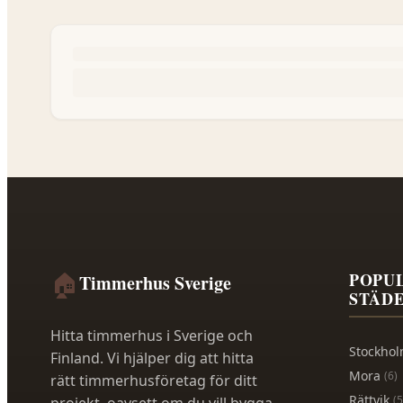
🏠
POPU
Timmerhus Sverige
STÄD
Hitta timmerhus i Sverige och
Stockho
Finland. Vi hjälper dig att hitta
Mora
(
6
)
rätt timmerhusföretag för ditt
Rättvik
(
5