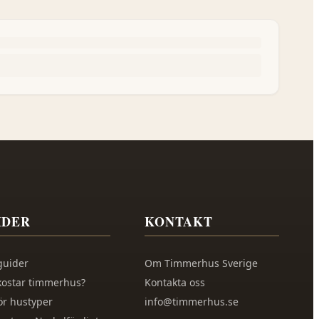
IDER
KONTAKT
guider
Om
Timmerhus Sverige
kostar timmerhus?
Kontakta oss
ör hustyper
info@timmerhus.se