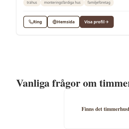
trähus
monteringsfärdiga hus
familjeföretag
Ring
Hemsida
Visa profil
Vanliga frågor om timme
Finns det timmerhus
Ja, det finns 1 timmerhus