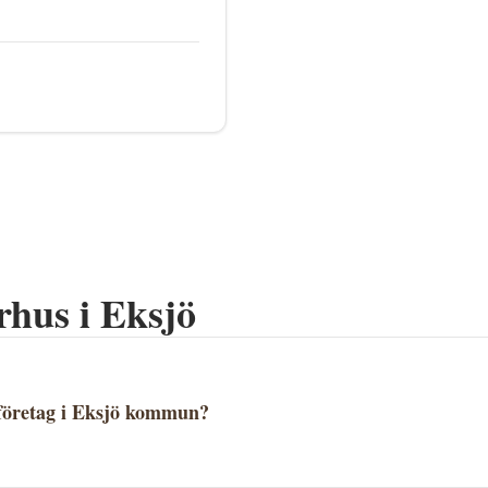
rhus i
Eksjö
företag i Eksjö kommun?
företag i Eksjö kommun, Jönköpings län. Se alla företag och