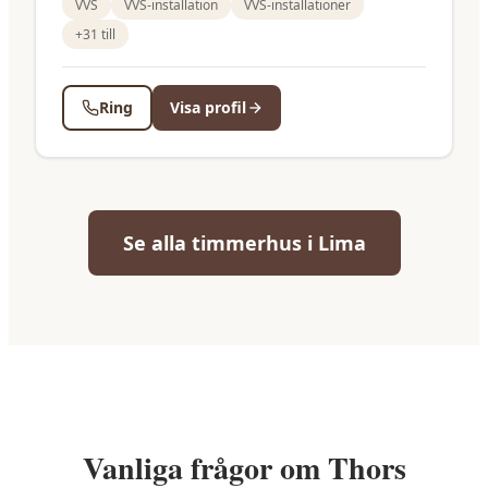
VVS
VVS-installation
VVS-installationer
+
31
till
Ring
Visa profil
Se alla
timmerhus
i
Lima
Vanliga frågor om
Thors