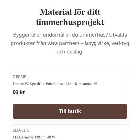
Material för ditt
timmerhusprojekt
Bygger eller underhåller du timmerhus? Utvalda
produkter från våra partners – lasyr, virke, verktyg
och beslag.
DREMEL
Dremel EZ SpeedClic Polerborste 471S - Kornstorlek 36
93
kr
Till butik
LED-LIFE
LED Armatur 120 cm, 40 W