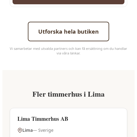
Utforska hela butiken
Vi samarbetar med utvalda partners och kan få ersättning om du handlar
via våra länkar.
Fler
timmerhus
i
Lima
Lima Timmerhus AB
Lima
—
Sverige