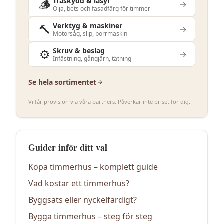
🪵
Träskydd & lasyr
→
Olja, bets och fasadfärg för timmer
🔨
Verktyg & maskiner
→
Motorsåg, slip, borrmaskin
⚙️
Skruv & beslag
→
Infästning, gångjärn, tätning
Se hela sortimentet
Vi får provision via våra partners. Påverkar inte priset för dig.
Guider inför ditt val
Köpa timmerhus – komplett guide
Vad kostar ett timmerhus?
Byggsats eller nyckelfärdigt?
Bygga timmerhus – steg för steg