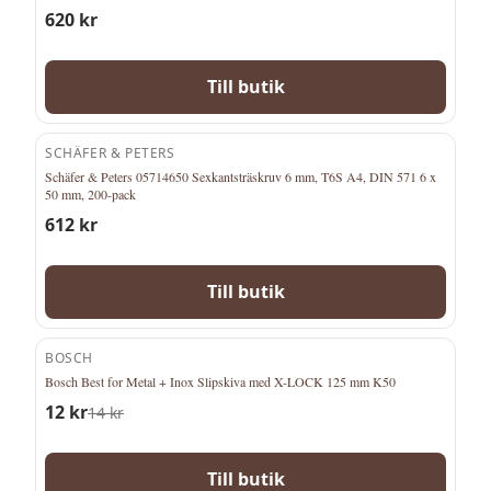
620
kr
Till butik
SCHÄFER & PETERS
Schäfer & Peters 05714650 Sexkantsträskruv 6 mm, T6S A4, DIN 571 6 x
50 mm, 200-pack
612
kr
Till butik
BOSCH
-
14
%
Bosch Best for Metal + Inox Slipskiva med X-LOCK 125 mm K50
12
kr
14
kr
Till butik