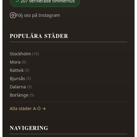
207
verifierade
timmerhus
Följ oss på Instagram
POPULÄRA STÄDER
Stockholm
(
10
)
Mora
(
6
)
Rättvik
(
5
)
Bjursås
(
5
)
Dalarna
(
5
)
Borlänge
(
5
)
Alla städer A-Ö →
NAVIGERING