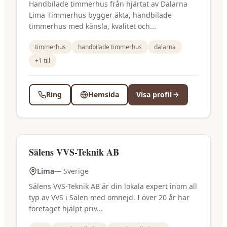
Handbilade timmerhus från hjärtat av Dalarna
Lima Timmerhus bygger äkta, handbilade
timmerhus med känsla, kvalitet och...
timmerhus
handbilade timmerhus
dalarna
+
1
till
Ring
Hemsida
Visa profil
Sälens VVS-Teknik AB
Lima
—
Sverige
Sälens VVS-Teknik AB är din lokala expert inom all
typ av VVS i Sälen med omnejd. I över 20 år har
företaget hjälpt priv...