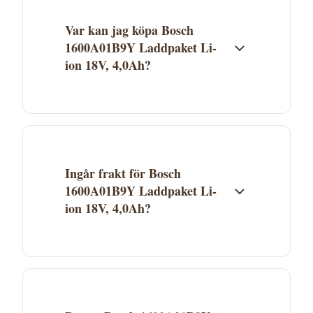
Var kan jag köpa Bosch
1600A01B9Y Laddpaket Li-
ion 18V, 4,0Ah?
Bosch 1600A01B9Y Laddpaket Li-ion 18V,
4,0Ah säljs av Proffsmagasinet. Klicka på
"Köp" för att gå direkt till butiken och
genomföra köpet. Aktuellt pris och
Ingår frakt för Bosch
lagerstatus ser du hos Proffsmagasinet.
1600A01B9Y Laddpaket Li-
ion 18V, 4,0Ah?
Fraktkostnad beror på Proffsmagasinets
fraktvillkor. Se aktuella fraktuppgifter på
butikens webbplats. Många leverantörer
erbjuder fri frakt över ett visst belopp.