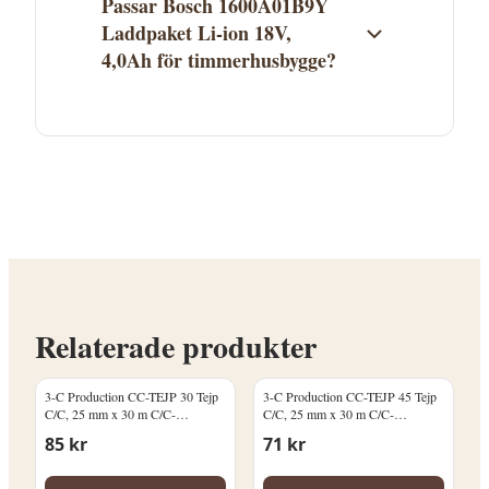
Passar Bosch 1600A01B9Y
Laddpaket Li-ion 18V,
4,0Ah för timmerhusbygge?
Bosch 1600A01B9Y Laddpaket Li-ion 18V,
4,0Ah finns i kategorin Maskinbatterier &
laddare. Se produktbeskrivningen för att
avgöra om den passar ditt
timmerhusprojekt. Kontakta
Proffsmagasinet vid frågor.
Relaterade produkter
3-C Production CC-TEJP 30 Tejp
3-C Production CC-TEJP 45 Tejp
C/C, 25 mm x 30 m C/C-
C/C, 25 mm x 30 m C/C-
märkning: 30 cm
märkning: 45 cm
85
kr
71
kr