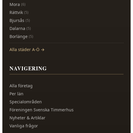
Mora
(
6
)
Rättvik
(
5
)
Bjursås
(
5
)
Dalarna
(
5
)
Borlänge
(
5
)
Alla städer A-Ö →
NAVIGERING
Alla företag
Per län
Specialområden
Föreningen Svenska Timmerhus
Nyheter & Artiklar
Vanliga frågor