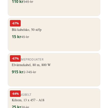
110
kr
345
kr
-
67
%
HERO
Blå kabelsko, 50 st/fp
15
kr
45
kr
-
67
%
ELVÄRMEPRODUKTER
Elvärmekabel, 80 m, 800 W
915
kr
2 745
kr
-
64
%
STRONGBELT
Kilrem, 13 x 457 - A18
25
kr
70
kr