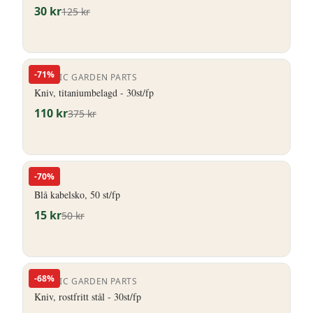
30
kr
125
kr
-
71
%
NORDIC GARDEN PARTS
Kniv, titaniumbelagd - 30st/fp
110
kr
375
kr
-
70
%
HERO
Blå kabelsko, 50 st/fp
15
kr
50
kr
-
68
%
NORDIC GARDEN PARTS
Kniv, rostfritt stål - 30st/fp