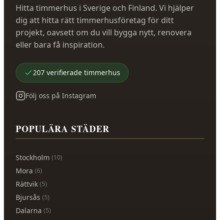
Hitta timmerhus i Sverige och Finland. Vi hjälper
dig att hitta rätt timmerhusföretag för ditt
projekt, oavsett om du vill bygga nytt, renovera
eller bara få inspiration.
207
verifierade
timmerhus
Följ oss på Instagram
POPULÄRA STÄDER
Stockholm
(
10
)
Mora
(
6
)
Rättvik
(
5
)
Bjursås
(
5
)
Dalarna
(
5
)