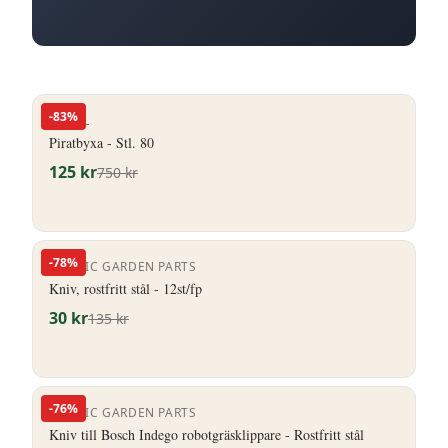
-
83
%
ENGEL
Piratbyxa - Stl. 80
125
kr
750
kr
-
78
%
NORDIC GARDEN PARTS
Kniv, rostfritt stål - 12st/fp
30
kr
135
kr
-
76
%
NORDIC GARDEN PARTS
Kniv till Bosch Indego robotgräsklippare - Rostfritt stål