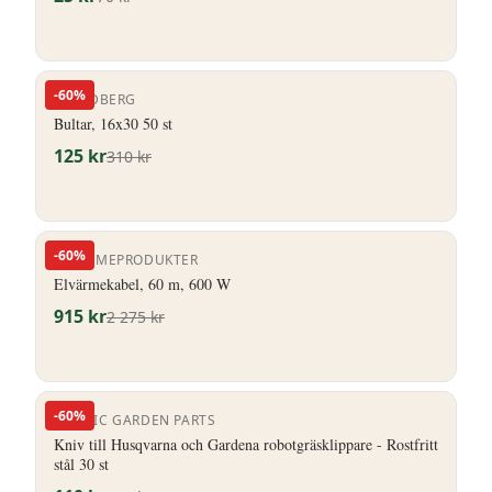
-
60
%
P LINDBERG
Bultar, 16x30 50 st
125
kr
310
kr
-
60
%
ELVÄRMEPRODUKTER
Elvärmekabel, 60 m, 600 W
915
kr
2 275
kr
-
60
%
NORDIC GARDEN PARTS
Kniv till Husqvarna och Gardena robotgräsklippare - Rostfritt
stål 30 st