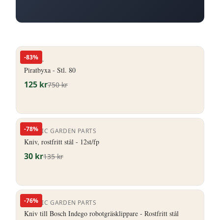
-
83
%
ENGEL
Piratbyxa - Stl. 80
125
kr
750
kr
-
78
%
NORDIC GARDEN PARTS
Kniv, rostfritt stål - 12st/fp
30
kr
135
kr
-
76
%
NORDIC GARDEN PARTS
Kniv till Bosch Indego robotgräsklippare - Rostfritt stål