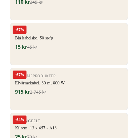
110
kr
345
kr
-
67
%
HERO
Blå kabelsko, 50 st/fp
15
kr
45
kr
-
67
%
ELVÄRMEPRODUKTER
Elvärmekabel, 80 m, 800 W
915
kr
2 745
kr
-
64
%
STRONGBELT
Kilrem, 13 x 457 - A18
25
kr
70
kr