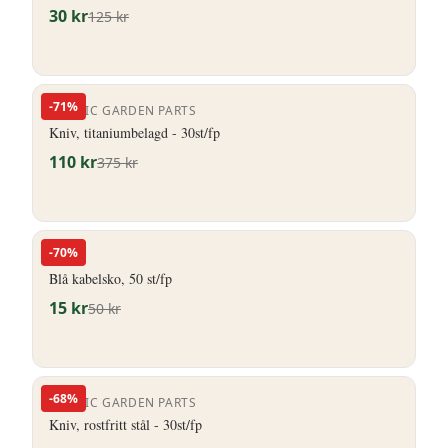
30
kr
125
kr
-
71
%
NORDIC GARDEN PARTS
Kniv, titaniumbelagd - 30st/fp
110
kr
375
kr
-
70
%
HERO
Blå kabelsko, 50 st/fp
15
kr
50
kr
-
68
%
NORDIC GARDEN PARTS
Kniv, rostfritt stål - 30st/fp