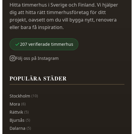
Hitta timmerhus i Sverige och Finland. Vi hjälper
dig att hitta rätt timmerhusföretag för ditt
projekt, oavsett om du vill bygga nytt, renovera
eller bara få inspiration.
207
verifierade
timmerhus
Följ oss på Instagram
POPULÄRA STÄDER
Stockholm
(
10
)
Mora
(
6
)
Rättvik
(
5
)
Bjursås
(
5
)
Dalarna
(
5
)