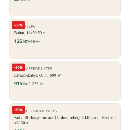
-
60
%
P LINDBERG
Bultar, 16x30 50 st
125
kr
310
kr
-
60
%
ELVÄRMEPRODUKTER
Elvärmekabel, 60 m, 600 W
915
kr
2 275
kr
-
60
%
NORDIC GARDEN PARTS
Kniv till Husqvarna och Gardena robotgräsklippare - Rostfritt
stål 30 st