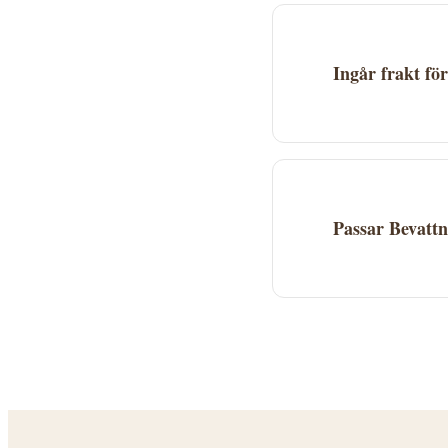
genomföra köpet. Ak
Ingår frakt fö
Fraktkostnad beror 
Många leverantörer 
Passar Bevatt
Bevattningsmaskin 
Vattenspridare,Bev
om den passar ditt 