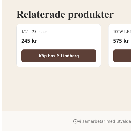
Relaterade produkter
1/2" - 25 meter
100W LED
245
kr
575
kr
Köp hos
P. Lindberg
Vi samarbetar med utvalda p