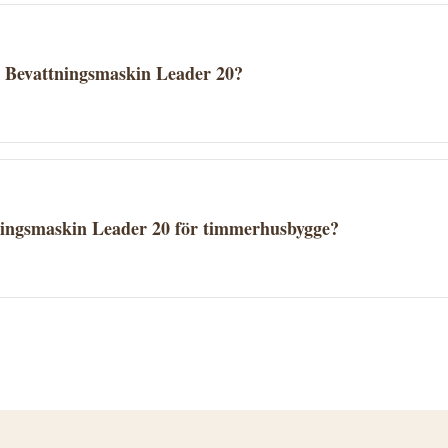
tuellt pris och lagerstatus ser du hos P. Lindberg.
r Bevattningsmaskin Leader 20?
på P. Lindbergs fraktvillkor. Se aktuella fraktuppgifter på 
erbjuder fri frakt över ett visst belopp.
ningsmaskin Leader 20 för timmerhusbygge?
Leader 20 finns i kategorin
attningsvagn,Sprinkler,Vattenspridare. Se produktbeskrivni
timmerhusprojekt. Kontakta P. Lindberg vid frågor.