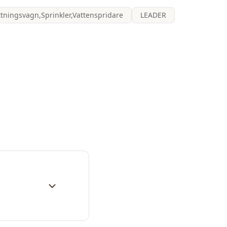
tningsvagn,Sprinkler,Vattenspridare
LEADER
kt till butiken och