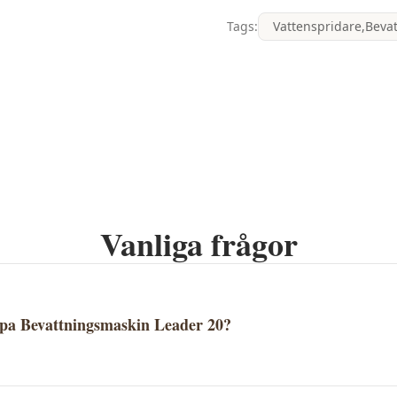
Tags:
Vattenspridare,Bevat
Vanliga frågor
öpa Bevattningsmaskin Leader 20?
ader 20 säljs av P. Lindberg. Klicka på "Köp" för att gå dire