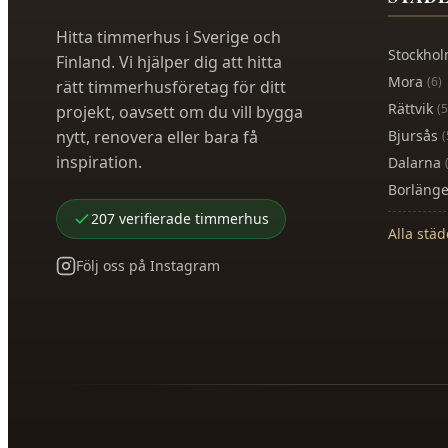
Hitta timmerhus i Sverige och
Stockho
Finland. Vi hjälper dig att hitta
Mora
(
6
)
rätt timmerhusföretag för ditt
Rättvik
(
5
projekt, oavsett om du vill bygga
nytt, renovera eller bara få
Bjursås
(
inspiration.
Dalarna
Borläng
207
verifierade
timmerhus
Alla stä
Följ oss på Instagram