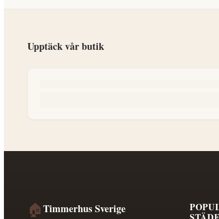
Upptäck vår butik
🏠
POPU
Timmerhus Sverige
STÄD