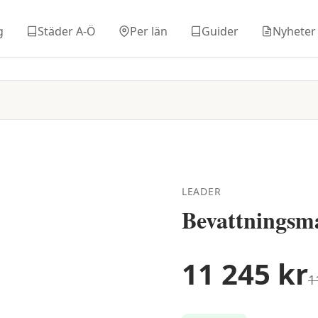
g
Städer A-Ö
Per län
Guider
Nyheter
LEADER
Bevattningsm
11 245
kr
1