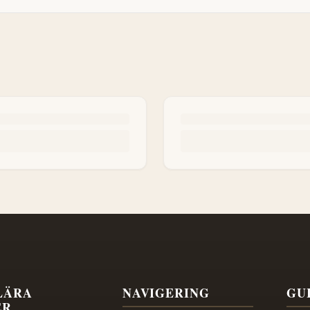
LÄRA
NAVIGERING
GU
ER