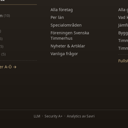
Alla företag
Alla 
lm
(
10
)
Per län
Vad 
Specialområden
Jämf
)
Föreningen Svenska
Bygg
Timmerhus
5
)
Timm
Nyheter & Artiklar
(
5
)
Timm
Vanliga frågor
e
(
5
)
Fulls
der A-Ö →
LLM
·
Security A+
·
Analytics av Savri