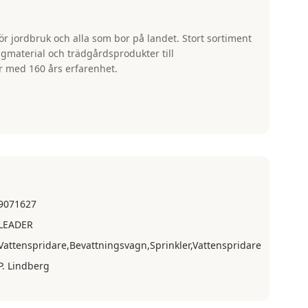
ör jordbruk och alla som bor på landet. Stort sortiment
ggmaterial och trädgårdsprodukter till
r med 160 års erfarenhet.
9071627
LEADER
Vattenspridare,Bevattningsvagn,Sprinkler,Vattenspridare
P. Lindberg