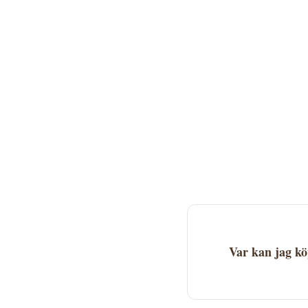
Var kan jag k
Bessey GZ40K Skruvt