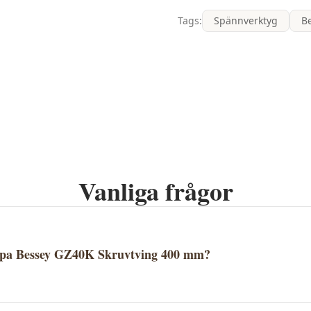
Tags:
Spännverktyg
B
Vanliga frågor
öpa Bessey GZ40K Skruvtving 400 mm?
ving 400 mm säljs av Proffsmagasinet. Klicka på "Köp" för at