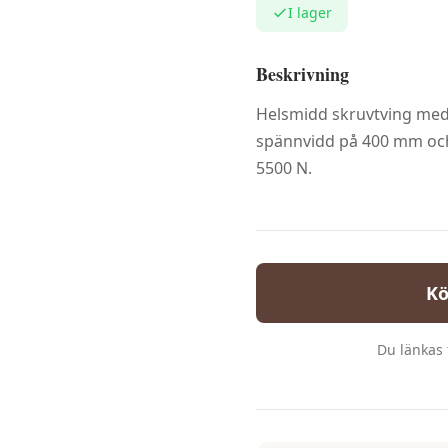
I lager
Beskrivning
Helsmidd skruvtving med 
spännvidd på 400 mm och 
5500 N.
Kö
Du länkas t