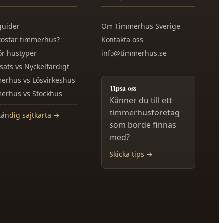
guider
Om
Timmerhus Sverige
kostar timmerhus?
Kontakta oss
ör hustyper
info@timmerhus.se
sats vs Nyckelfärdigt
erhus vs Lösvirkeshus
Tipsa oss
erhus vs Stockhus
Känner du till ett
timmerhusföretag
tändig sajtkarta →
som borde finnas
med?
Skicka tips →