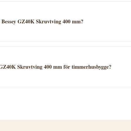
öra köpet. Aktuellt pris och lagerstatus ser du hos Proffs
ör Bessey GZ40K Skruvtving 400 mm?
på Proffsmagasinets fraktvillkor. Se aktuella fraktuppgifte
verantörer erbjuder fri frakt över ett visst belopp.
 GZ40K Skruvtving 400 mm för timmerhusbygge?
tving 400 mm finns i kategorin Spännverktyg. Se produktb
passar ditt timmerhusprojekt. Kontakta Proffsmagasinet vid