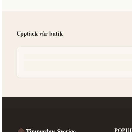
Upptäck vår butik
🏠
POPU
Timmerhus Sverige