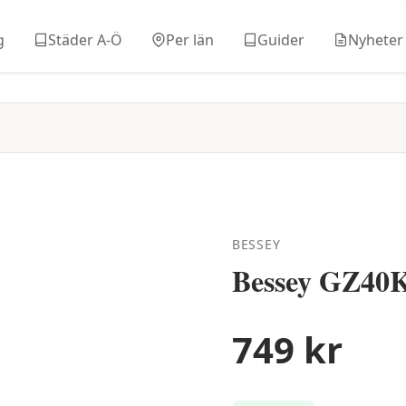
g
Städer A-Ö
Per län
Guider
Nyheter
BESSEY
Bessey GZ40K
749
kr