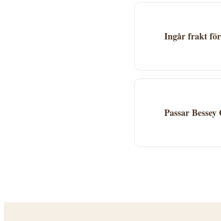
butiken och genomf
Ingår frakt f
Fraktkostnad beror 
webbplats. Många le
Passar Bessey
Bessey GZ40K Skruv
att avgöra om den 