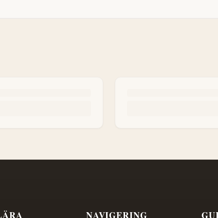
LÄRA
NAVIGERING
GU