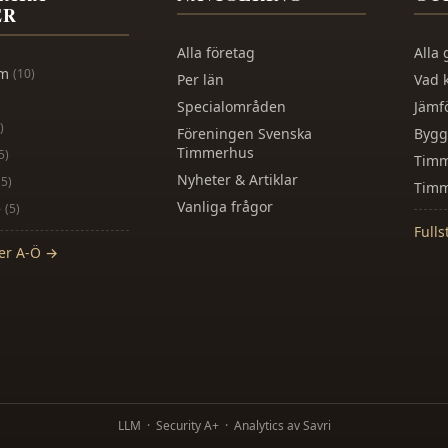
ER
Alla företag
Alla 
lm
(
10
)
Per län
Vad 
Specialområden
Jämf
)
Föreningen Svenska
Bygg
Timmerhus
5
)
Timm
Nyheter & Artiklar
(
5
)
Timm
Vanliga frågor
e
(
5
)
Fulls
der A-Ö →
LLM
·
Security A+
·
Analytics av Savri