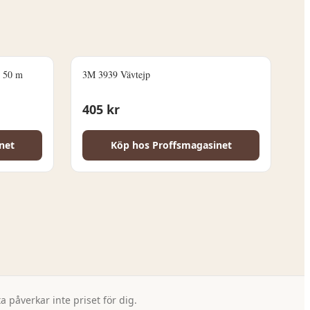
x 50 m
3M 3939 Vävtejp
405
kr
net
Köp hos
Proffsmagasinet
 påverkar inte priset för dig.