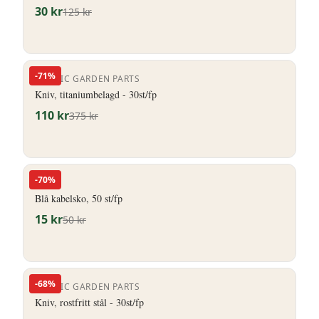
30
kr
125
kr
-
71
%
NORDIC GARDEN PARTS
Kniv, titaniumbelagd - 30st/fp
110
kr
375
kr
-
70
%
HERO
Blå kabelsko, 50 st/fp
15
kr
50
kr
-
68
%
NORDIC GARDEN PARTS
Kniv, rostfritt stål - 30st/fp