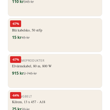
110
kr
345
kr
-
67
%
HERO
Blå kabelsko, 50 st/fp
15
kr
45
kr
-
67
%
ELVÄRMEPRODUKTER
Elvärmekabel, 80 m, 800 W
915
kr
2 745
kr
-
64
%
STRONGBELT
Kilrem, 13 x 457 - A18
25
kr
70
kr