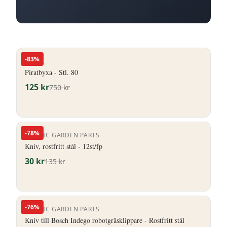
-
83
%
ENGEL
Piratbyxa - Stl. 80
125
kr
750
kr
-
78
%
NORDIC GARDEN PARTS
Kniv, rostfritt stål - 12st/fp
30
kr
135
kr
-
76
%
NORDIC GARDEN PARTS
Kniv till Bosch Indego robotgräsklippare - Rostfritt stål