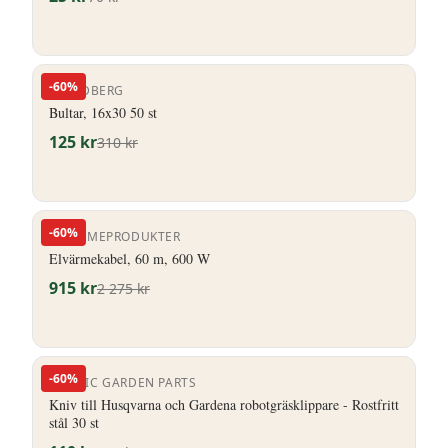
-
60
%
P LINDBERG
Bultar, 16x30 50 st
125
kr
310
kr
-
60
%
ELVÄRMEPRODUKTER
Elvärmekabel, 60 m, 600 W
915
kr
2 275
kr
-
60
%
NORDIC GARDEN PARTS
Kniv till Husqvarna och Gardena robotgräsklippare - Rostfritt
stål 30 st