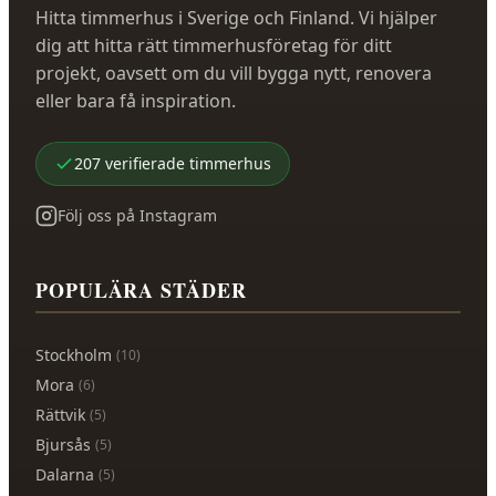
Hitta timmerhus i Sverige och Finland. Vi hjälper
dig att hitta rätt timmerhusföretag för ditt
projekt, oavsett om du vill bygga nytt, renovera
eller bara få inspiration.
207
verifierade
timmerhus
Följ oss på Instagram
POPULÄRA STÄDER
Stockholm
(
10
)
Mora
(
6
)
Rättvik
(
5
)
Bjursås
(
5
)
Dalarna
(
5
)