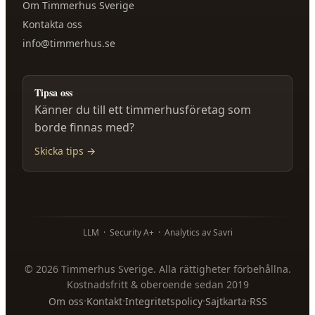
Om
Timmerhus Sverige
Kontakta oss
info@timmerhus.se
Tipsa oss
Känner du till ett timmerhusföretag som
borde finnas med?
Skicka tips →
LLM
·
Security A+
·
Analytics av Savri
©
2026
Timmerhus Sverige
. Alla rättigheter förbehållna.
Kostnadsfritt & oberoende sedan 2019
·
·
·
·
Om oss
Kontakt
Integritetspolicy
Sajtkarta
RSS