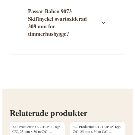
erbjuder fri frakt över ett visst belopp.
Passar Bahco 9073
Skiftnyckel svartoxiderad
308 mm för
timmerhusbygge?
Bahco 9073 Skiftnyckel svartoxiderad 308
mm finns i kategorin Nyckelverktyg &
hylsor. Se produktbeskrivningen för att
avgöra om den passar ditt
timmerhusprojekt. Kontakta
Proffsmagasinet vid frågor.
Relaterade produkter
3-C Production CC-TEJP 30 Tejp
3-C Production CC-TEJP 45 Tejp
C/C, 25 mm x 30 m C/C-
C/C, 25 mm x 30 m C/C-