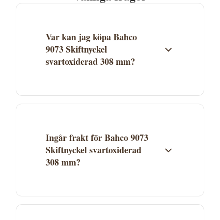
Var kan jag köpa Bahco
9073 Skiftnyckel
svartoxiderad 308 mm?
Bahco 9073 Skiftnyckel svartoxiderad 308
mm säljs av Proffsmagasinet. Klicka på
"Köp" för att gå direkt till butiken och
genomföra köpet. Aktuellt pris och
Ingår frakt för Bahco 9073
lagerstatus ser du hos Proffsmagasinet.
Skiftnyckel svartoxiderad
308 mm?
Fraktkostnad beror på Proffsmagasinets
fraktvillkor. Se aktuella fraktuppgifter på
butikens webbplats. Många leverantörer