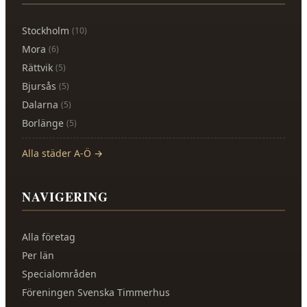
Stockholm
(
10
)
Mora
(
6
)
Rättvik
(
5
)
Bjursås
(
5
)
Dalarna
(
5
)
Borlänge
(
5
)
Alla städer A-Ö →
NAVIGERING
Alla företag
Per län
Specialområden
Föreningen Svenska Timmerhus