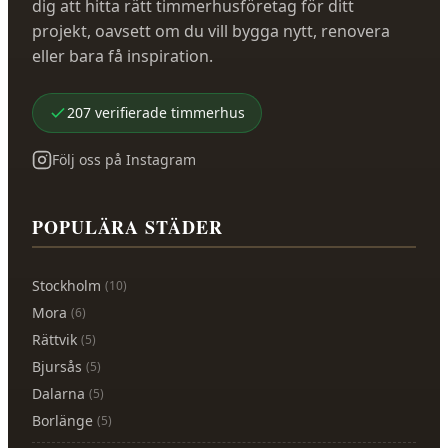
dig att hitta rätt timmerhusföretag för ditt
projekt, oavsett om du vill bygga nytt, renovera
eller bara få inspiration.
207
verifierade
timmerhus
Följ oss på Instagram
POPULÄRA STÄDER
Stockholm
(
10
)
Mora
(
6
)
Rättvik
(
5
)
Bjursås
(
5
)
Dalarna
(
5
)
Borlänge
(
5
)