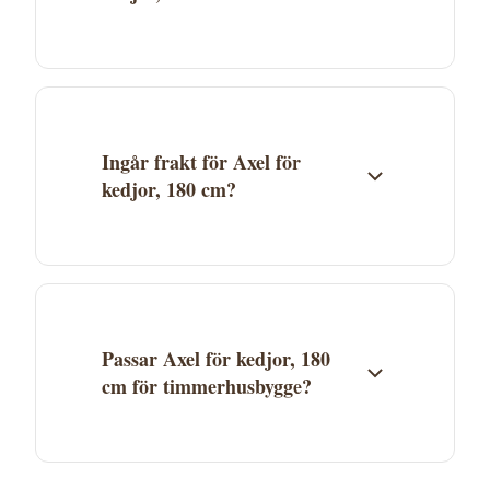
Axel för kedjor, 180 cm säljs av P. Lindberg.
Klicka på "Köp" för att gå direkt till butiken
och genomföra köpet. Aktuellt pris och
lagerstatus ser du hos P. Lindberg.
Ingår frakt för Axel för
kedjor, 180 cm?
Fraktkostnad beror på P. Lindbergs
fraktvillkor. Se aktuella fraktuppgifter på
butikens webbplats. Många leverantörer
erbjuder fri frakt över ett visst belopp.
Passar Axel för kedjor, 180
cm för timmerhusbygge?
Axel för kedjor, 180 cm finns i kategorin
Slaghack VBM 180DM 2nd Generation