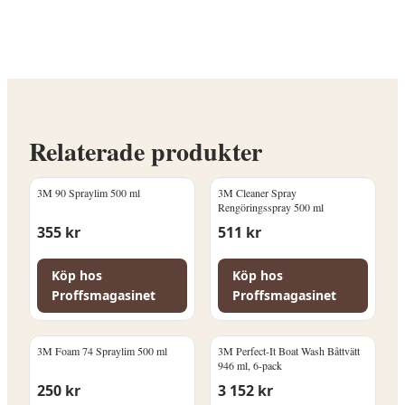
9071380. Se produktbeskrivningen för att
avgöra om den passar ditt
timmerhusprojekt. Kontakta P. Lindberg
vid frågor.
Relaterade produkter
3M 90 Spraylim 500 ml
3M Cleaner Spray
Rengöringsspray 500 ml
355
kr
511
kr
Köp hos
Köp hos
Proffsmagasinet
Proffsmagasinet
3M Foam 74 Spraylim 500 ml
3M Perfect-It Boat Wash Båttvätt
946 ml, 6-pack
250
kr
3 152
kr