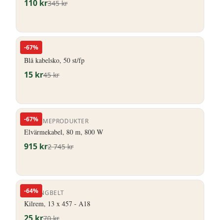
110
kr
345
kr
-
67
%
HERO
Blå kabelsko, 50 st/fp
15
kr
45
kr
-
67
%
ELVÄRMEPRODUKTER
Elvärmekabel, 80 m, 800 W
915
kr
2 745
kr
-
64
%
STRONGBELT
Kilrem, 13 x 457 - A18
25
kr
70
kr