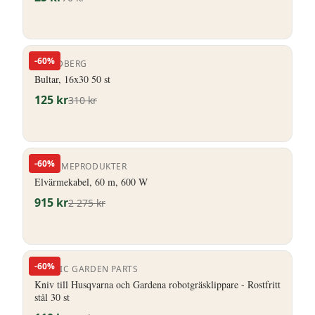
-
60
%
P LINDBERG
Bultar, 16x30 50 st
125
kr
310
kr
-
60
%
ELVÄRMEPRODUKTER
Elvärmekabel, 60 m, 600 W
915
kr
2 275
kr
-
60
%
NORDIC GARDEN PARTS
Kniv till Husqvarna och Gardena robotgräsklippare - Rostfritt
stål 30 st