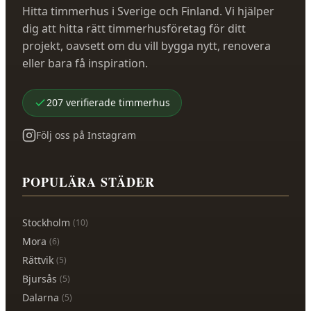
Hitta timmerhus i Sverige och Finland. Vi hjälper
dig att hitta rätt timmerhusföretag för ditt
projekt, oavsett om du vill bygga nytt, renovera
eller bara få inspiration.
207
verifierade
timmerhus
Följ oss på Instagram
POPULÄRA STÄDER
Stockholm
(
10
)
Mora
(
6
)
Rättvik
(
5
)
Bjursås
(
5
)
Dalarna
(
5
)