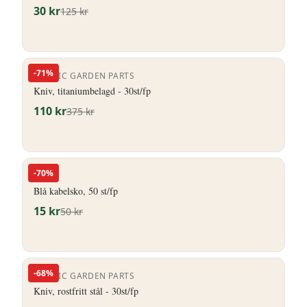
30
kr
125
kr
-
71
%
NORDIC GARDEN PARTS
Kniv, titaniumbelagd - 30st/fp
110
kr
375
kr
-
70
%
HERO
Blå kabelsko, 50 st/fp
15
kr
50
kr
-
68
%
NORDIC GARDEN PARTS
Kniv, rostfritt stål - 30st/fp