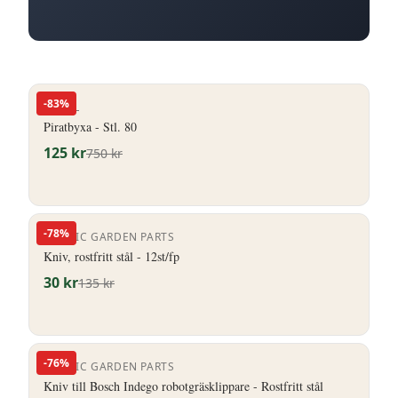
-
83
%
ENGEL
Piratbyxa - Stl. 80
125
kr
750
kr
-
78
%
NORDIC GARDEN PARTS
Kniv, rostfritt stål - 12st/fp
30
kr
135
kr
-
76
%
NORDIC GARDEN PARTS
Kniv till Bosch Indego robotgräsklippare - Rostfritt stål