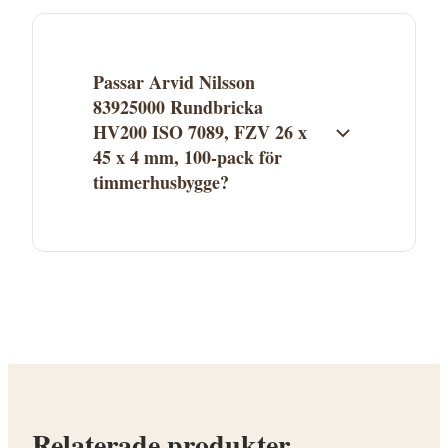
fraktvillkor. Se aktuella fraktuppgifter på
butikens webbplats. Många leverantörer
erbjuder fri frakt över ett visst belopp.
Passar Arvid Nilsson
83925000 Rundbricka
HV200 ISO 7089, FZV 26 x
45 x 4 mm, 100-pack för
timmerhusbygge?
Arvid Nilsson 83925000 Rundbricka HV200
ISO 7089, FZV 26 x 45 x 4 mm, 100-pack
finns i kategorin Brickor. Se
produktbeskrivningen för att avgöra om
den passar ditt timmerhusprojekt.
Kontakta Proffsmagasinet vid frågor.
Relaterade produkter