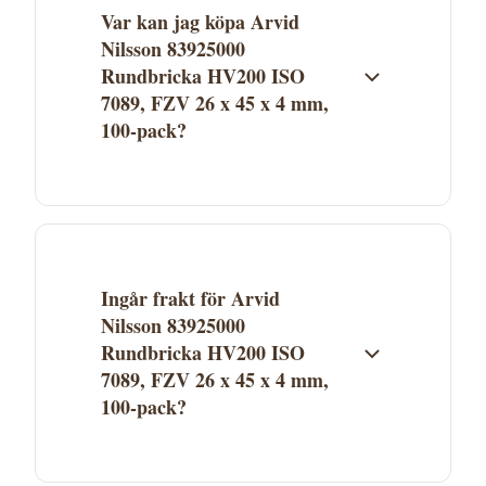
Var kan jag köpa Arvid
Nilsson 83925000
Rundbricka HV200 ISO
7089, FZV 26 x 45 x 4 mm,
100-pack?
Arvid Nilsson 83925000 Rundbricka HV200
ISO 7089, FZV 26 x 45 x 4 mm, 100-pack
säljs av Proffsmagasinet. Klicka på "Köp"
för att gå direkt till butiken och genomföra
Ingår frakt för Arvid
köpet. Aktuellt pris och lagerstatus ser du
Nilsson 83925000
hos Proffsmagasinet.
Rundbricka HV200 ISO
7089, FZV 26 x 45 x 4 mm,
100-pack?
Fraktkostnad beror på Proffsmagasinets