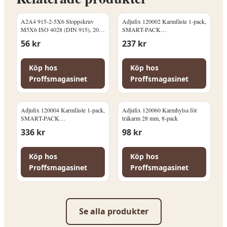
A2A4 915-2-5X6 Stoppskruv
Adjufix 120002 Karmfäste 1-pack,
M5X6 ISO 4028 (DIN 915), 200-
SMART-PACK
pack
Betong/Massivtegel
56
kr
237
kr
Köp hos
Köp hos
Proffsmagasinet
Proffsmagasinet
Adjufix 120004 Karmfäste 1-pack,
Adjufix 120060 Karmhylsa för
SMART-PACK
träkarm 28 mm, 8-pack
Lättbetong/Håltegel
336
kr
98
kr
Köp hos
Köp hos
Proffsmagasinet
Proffsmagasinet
Se alla produkter