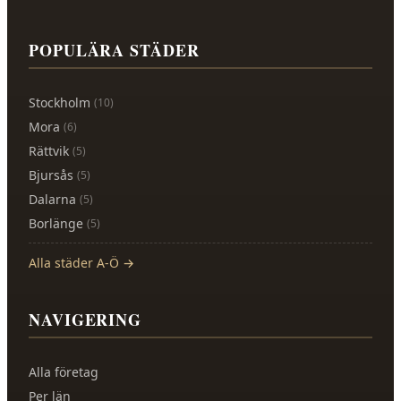
POPULÄRA STÄDER
Stockholm
(
10
)
Mora
(
6
)
Rättvik
(
5
)
Bjursås
(
5
)
Dalarna
(
5
)
Borlänge
(
5
)
Alla städer A-Ö →
NAVIGERING
Alla företag
Per län