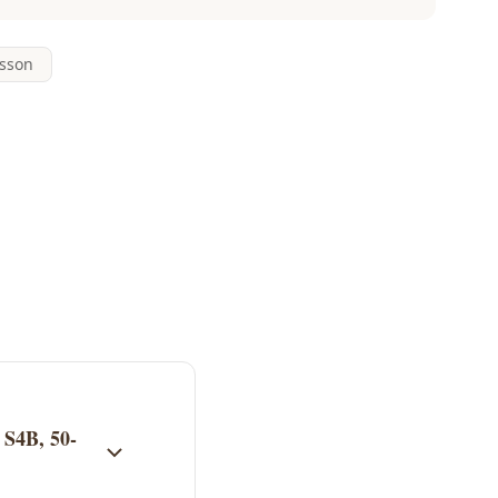
lsson
 S4B, 50-