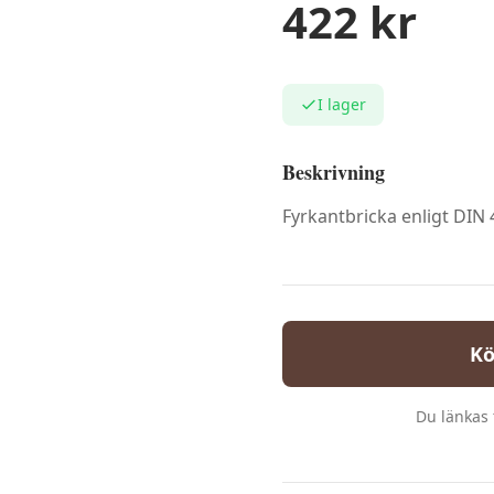
422
kr
I lager
Beskrivning
Fyrkantbricka enligt DIN 
Kö
Du länkas t