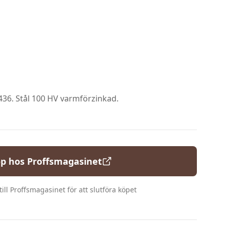
436. Stål 100 HV varmförzinkad.
p hos
Proffsmagasinet
ill
Proffsmagasinet
för att slutföra köpet