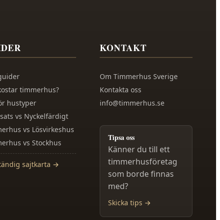
IDER
KONTAKT
guider
Om
Timmerhus Sverige
kostar timmerhus?
Kontakta oss
ör hustyper
info@timmerhus.se
sats vs Nyckelfärdigt
erhus vs Lösvirkeshus
Tipsa oss
erhus vs Stockhus
Känner du till ett
timmerhusföretag
tändig sajtkarta →
som borde finnas
med?
Skicka tips →