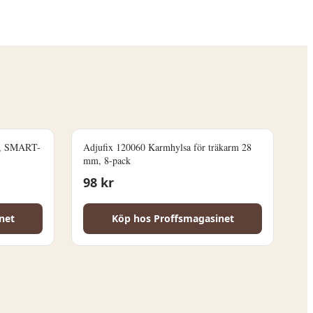
k, SMART-
Adjufix 120060 Karmhylsa för träkarm 28
mm, 8-pack
98
kr
net
Köp hos
Proffsmagasinet