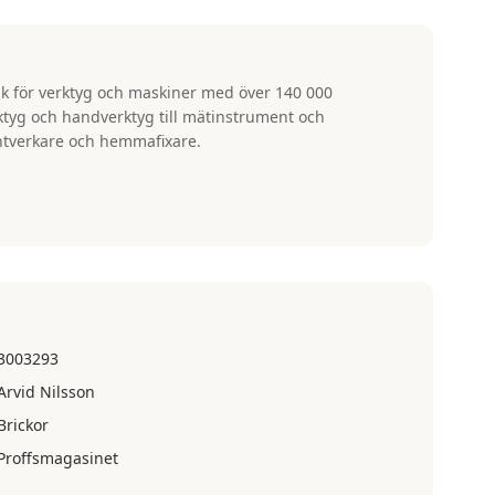
k för verktyg och maskiner med över 140 000
rktyg och handverktyg till mätinstrument och
ntverkare och hemmafixare.
3003293
Arvid Nilsson
Brickor
Proffsmagasinet