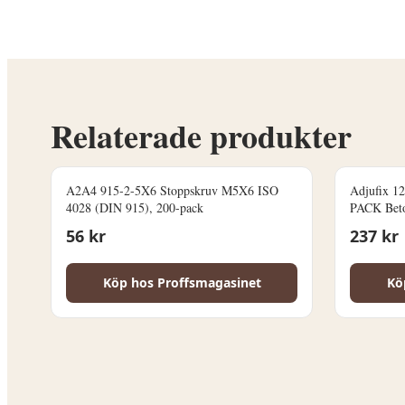
Relaterade produkter
A2A4 915-2-5X6 Stoppskruv M5X6 ISO
Adjufix 1
4028 (DIN 915), 200-pack
PACK Beto
56
kr
237
kr
Köp hos
Proffsmagasinet
Kö