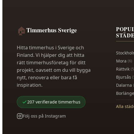
🏠
POPU
Timmerhus Sverige
STÄD
Hitta timmerhus i Sverige och
Stockho
Finland. Vi hjälper dig att hitta
Mora
(
6
)
rätt timmerhusföretag för ditt
Rättvik
(
5
projekt, oavsett om du vill bygga
nytt, renovera eller bara få
Bjursås
(
inspiration.
Dalarna
Borläng
207
verifierade
timmerhus
Alla stä
Följ oss på Instagram