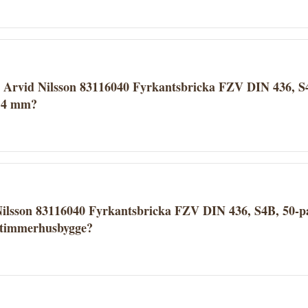
040 Fyrkantsbricka FZV DIN 436, S4B, 50-pack 18 x 40 x 4 mm
icka på "Köp" för att gå direkt till butiken och genomföra kö
r du hos Proffsmagasinet.
r Arvid Nilsson 83116040 Fyrkantsbricka FZV DIN 436, S
x 4 mm?
på Proffsmagasinets fraktvillkor. Se aktuella fraktuppgifte
verantörer erbjuder fri frakt över ett visst belopp.
Nilsson 83116040 Fyrkantsbricka FZV DIN 436, S4B, 50-p
 timmerhusbygge?
040 Fyrkantsbricka FZV DIN 436, S4B, 50-pack 18 x 40 x 4 mm
tbeskrivningen för att avgöra om den passar ditt timmerhus
 frågor.