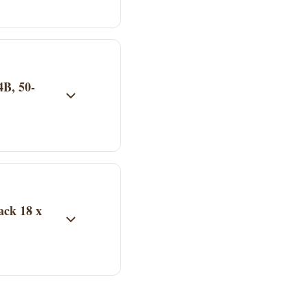
 säljs av
pet. Aktuellt pris
4B, 50-
r på butikens
ack 18 x
 finns i kategorin
projekt. Kontakta