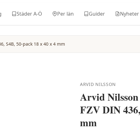
g
Städer A-Ö
Per län
Guider
Nyheter
36, S4B, 50-pack 18 x 40 x 4 mm
ARVID NILSSON
Arvid Nilsson
FZV DIN 436, 
mm