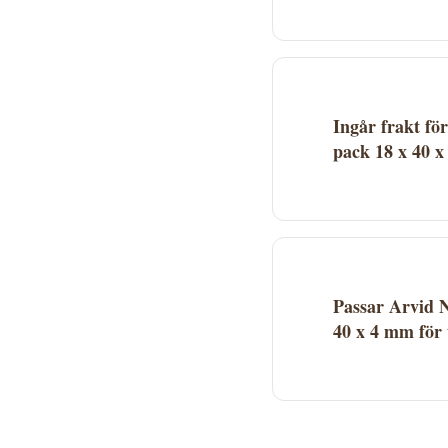
Arvid Nilsson 83116
Proffsmagasinet. Kl
och lagerstatus se
Ingår frakt fö
pack 18 x 40 
Fraktkostnad beror 
webbplats. Många le
Passar Arvid 
40 x 4 mm för
Arvid Nilsson 83116
Brickor. Se produk
Proffsmagasinet vid