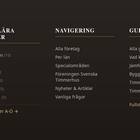
LÄRA
NAVIGERING
GU
ER
Alla företag
Alla 
lm
(
10
)
Per län
Vad 
Specialområden
Jämf
)
Föreningen Svenska
Bygg
Timmerhus
5
)
Timm
Nyheter & Artiklar
(
5
)
Timm
Vanliga frågor
e
(
5
)
Fulls
der A-Ö →