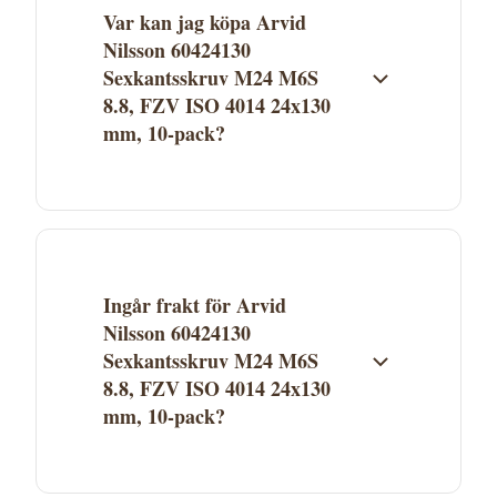
Var kan jag köpa Arvid
Nilsson 60424130
Sexkantsskruv M24 M6S
8.8, FZV ISO 4014 24x130
mm, 10-pack?
Arvid Nilsson 60424130 Sexkantsskruv M24
M6S 8.8, FZV ISO 4014 24x130 mm, 10-pack
säljs av Proffsmagasinet. Klicka på "Köp"
för att gå direkt till butiken och genomföra
Ingår frakt för Arvid
köpet. Aktuellt pris och lagerstatus ser du
Nilsson 60424130
hos Proffsmagasinet.
Sexkantsskruv M24 M6S
8.8, FZV ISO 4014 24x130
mm, 10-pack?
Fraktkostnad beror på Proffsmagasinets