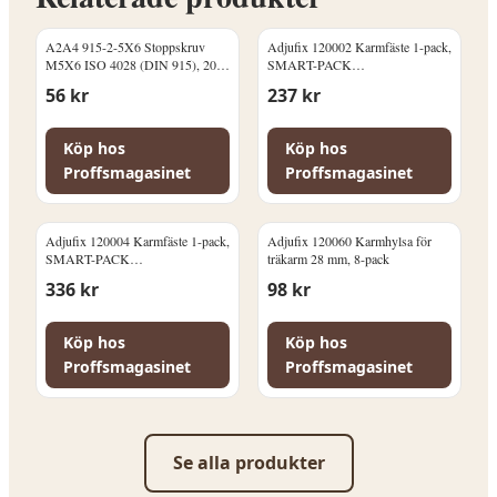
A2A4 915-2-5X6 Stoppskruv
Adjufix 120002 Karmfäste 1-pack,
M5X6 ISO 4028 (DIN 915), 200-
SMART-PACK
pack
Betong/Massivtegel
56
kr
237
kr
Köp hos
Köp hos
Proffsmagasinet
Proffsmagasinet
Adjufix 120004 Karmfäste 1-pack,
Adjufix 120060 Karmhylsa för
SMART-PACK
träkarm 28 mm, 8-pack
Lättbetong/Håltegel
336
kr
98
kr
Köp hos
Köp hos
Proffsmagasinet
Proffsmagasinet
Se alla produkter