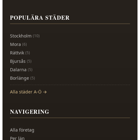
POPULÄRA STÄDER
Stockholm
(
10
)
Mora
(
6
)
Rättvik
(
5
)
Bjursås
(
5
)
Dalarna
(
5
)
Borlänge
(
5
)
Alla städer A-Ö →
NAVIGERING
Alla företag
Per län