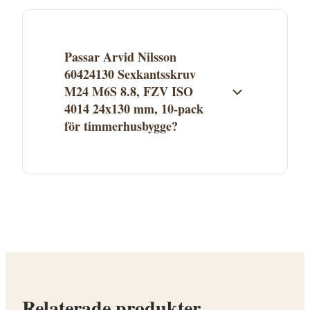
fraktvillkor. Se aktuella fraktuppgifter på
butikens webbplats. Många leverantörer
erbjuder fri frakt över ett visst belopp.
Passar Arvid Nilsson
60424130 Sexkantsskruv
M24 M6S 8.8, FZV ISO
4014 24x130 mm, 10-pack
för timmerhusbygge?
Arvid Nilsson 60424130 Sexkantsskruv M24
M6S 8.8, FZV ISO 4014 24x130 mm, 10-pack
finns i kategorin Skruv. Se
produktbeskrivningen för att avgöra om
den passar ditt timmerhusprojekt.
Kontakta Proffsmagasinet vid frågor.
Relaterade produkter