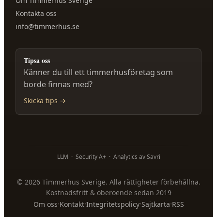
Om
Timmerhus Sverige
Kontakta oss
info@timmerhus.se
Tipsa oss
Känner du till ett timmerhusföretag som
borde finnas med?
Skicka tips →
LLM
·
Security A+
·
Analytics av Savri
©
2026
Timmerhus Sverige
. Alla rättigheter förbehållna.
Kostnadsfritt & oberoende sedan 2019
·
·
·
·
Om oss
Kontakt
Integritetspolicy
Sajtkarta
RSS