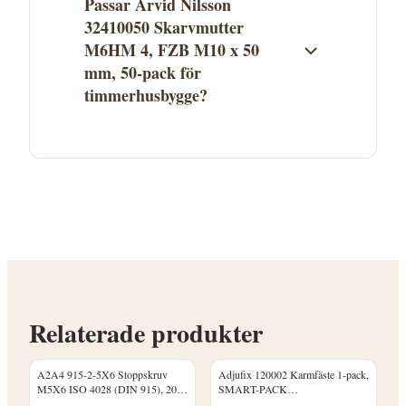
Passar Arvid Nilsson
32410050 Skarvmutter
M6HM 4, FZB M10 x 50
mm, 50-pack för
timmerhusbygge?
Arvid Nilsson 32410050 Skarvmutter
M6HM 4, FZB M10 x 50 mm, 50-pack finns i
kategorin Muttrar. Se
produktbeskrivningen för att avgöra om
den passar ditt timmerhusprojekt.
Kontakta Proffsmagasinet vid frågor.
Relaterade produkter
A2A4 915-2-5X6 Stoppskruv
Adjufix 120002 Karmfäste 1-pack,
M5X6 ISO 4028 (DIN 915), 200-
SMART-PACK
pack
Betong/Massivtegel