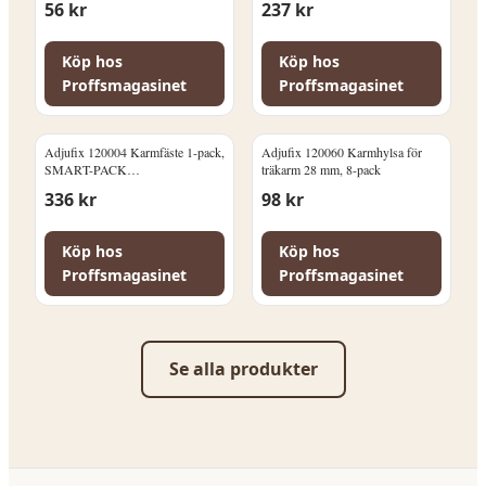
56
kr
237
kr
Köp hos
Köp hos
Proffsmagasinet
Proffsmagasinet
Adjufix 120004 Karmfäste 1-pack,
Adjufix 120060 Karmhylsa för
SMART-PACK
träkarm 28 mm, 8-pack
Lättbetong/Håltegel
336
kr
98
kr
Köp hos
Köp hos
Proffsmagasinet
Proffsmagasinet
Se alla produkter