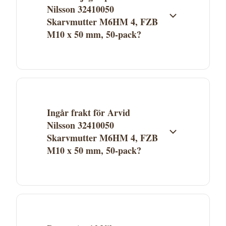
Nilsson 32410050
Skarvmutter M6HM 4, FZB
M10 x 50 mm, 50-pack?
Arvid Nilsson 32410050 Skarvmutter
M6HM 4, FZB M10 x 50 mm, 50-pack säljs
av Proffsmagasinet. Klicka på "Köp" för att
gå direkt till butiken och genomföra köpet.
Ingår frakt för Arvid
Aktuellt pris och lagerstatus ser du hos
Nilsson 32410050
Proffsmagasinet.
Skarvmutter M6HM 4, FZB
M10 x 50 mm, 50-pack?
Fraktkostnad beror på Proffsmagasinets
fraktvillkor. Se aktuella fraktuppgifter på
butikens webbplats. Många leverantörer
erbjuder fri frakt över ett visst belopp.