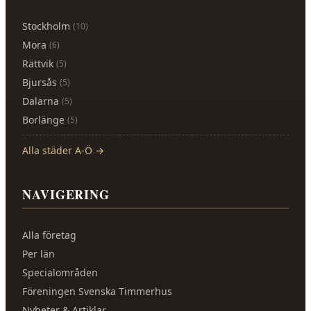
Stockholm
(
10
)
Mora
(
6
)
Rättvik
(
5
)
Bjursås
(
5
)
Dalarna
(
5
)
Borlänge
(
5
)
Alla städer A-Ö →
NAVIGERING
Alla företag
Per län
Specialområden
Föreningen Svenska Timmerhus
Nyheter & Artiklar