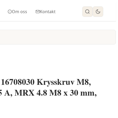
Om oss
Kontakt
n 16708030 Krysskruv M8,
 A, MRX 4.8 M8 x 30 mm,