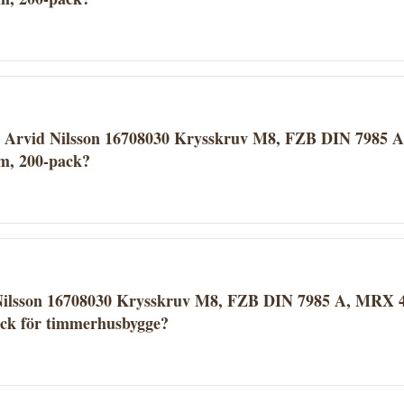
8030 Krysskruv M8, FZB DIN 7985 A, MRX 4.8 M8 x 30 mm, 200
icka på "Köp" för att gå direkt till butiken och genomföra kö
r du hos Proffsmagasinet.
ör Arvid Nilsson 16708030 Krysskruv M8, FZB DIN 7985
m, 200-pack?
på Proffsmagasinets fraktvillkor. Se aktuella fraktuppgifte
verantörer erbjuder fri frakt över ett visst belopp.
Nilsson 16708030 Krysskruv M8, FZB DIN 7985 A, MRX 
ck för timmerhusbygge?
8030 Krysskruv M8, FZB DIN 7985 A, MRX 4.8 M8 x 30 mm, 200
e produktbeskrivningen för att avgöra om den passar ditt 