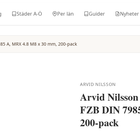
g
Städer A-Ö
Per län
Guider
Nyheter
985 A, MRX 4.8 M8 x 30 mm, 200-pack
ARVID NILSSON
Arvid Nilsso
FZB DIN 7985
200-pack