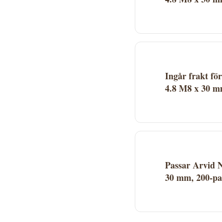
Arvid Nilsson 1670
Proffsmagasinet. Kl
och lagerstatus se
Ingår frakt f
4.8 M8 x 30 m
Fraktkostnad beror 
webbplats. Många le
Passar Arvid 
30 mm, 200-pa
Arvid Nilsson 1670
kategorin Skruv. S