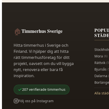
🏠
POPU
Timmerhus Sverige
STÄD
Hitta timmerhus i Sverige och
Stockho
Finland. Vi hjälper dig att hitta
Mora
(
6
)
rätt timmerhusföretag för ditt
Rättvik
(
5
projekt, oavsett om du vill bygga
nytt, renovera eller bara få
Bjursås
(
inspiration.
Dalarna
Borläng
207
verifierade
timmerhus
Alla stä
Följ oss på Instagram