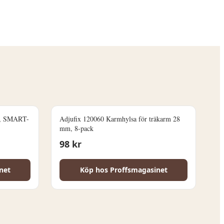
k, SMART-
Adjufix 120060 Karmhylsa för träkarm 28
mm, 8-pack
98
kr
net
Köp hos
Proffsmagasinet