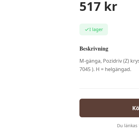
517
kr
I lager
Beskrivning
M-gänga, Pozidriv (Z) kr
7045 ). H = helgängad.
Kö
Du länkas t