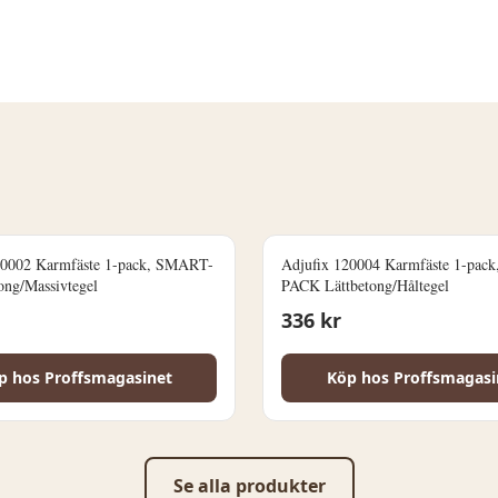
asinet vid frågor.
20002 Karmfäste 1-pack, SMART-
Adjufix 120004 Karmfäste 1-pac
ng/Massivtegel
PACK Lättbetong/Håltegel
336
kr
p hos
Proffsmagasinet
Köp hos
Proffsmagasi
Se alla produkter