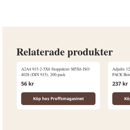
Kontakta Proffsmag
Relaterade produkter
A2A4 915-2-5X6 Stoppskruv M5X6 ISO
Adjufix 1
4028 (DIN 915), 200-pack
PACK Beto
56
kr
237
kr
Köp hos
Proffsmagasinet
Kö