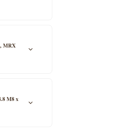
-pack säljs av
pet. Aktuellt pris
 A, MRX
r på butikens
4.8 M8 x
-pack finns i
timmerhusprojekt.