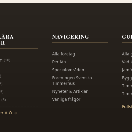
LÄRA
NAVIGERING
GU
ER
Alla företag
Alla 
lm
(
10
)
Per län
Vad 
Specialområden
Jämf
)
Föreningen Svenska
Bygg
Timmerhus
5
)
Timm
Nyheter & Artiklar
(
5
)
Timm
Vanliga frågor
e
(
5
)
Fulls
der A-Ö →