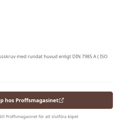
yssskruv med rundat huvud enligt DIN 7985 A ( ISO
p hos
Proffsmagasinet
ill
Proffsmagasinet
för att slutföra köpet