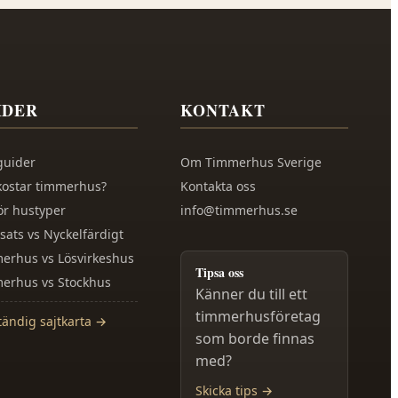
IDER
KONTAKT
guider
Om
Timmerhus Sverige
kostar timmerhus?
Kontakta oss
ör hustyper
info@timmerhus.se
sats vs Nyckelfärdigt
erhus vs Lösvirkeshus
Tipsa oss
erhus vs Stockhus
Känner du till ett
timmerhusföretag
tändig sajtkarta →
som borde finnas
med?
Skicka tips →