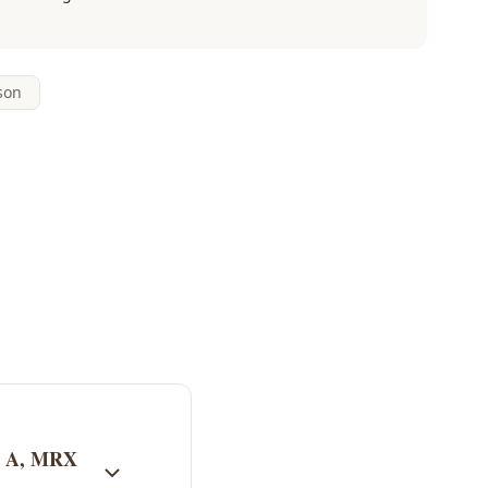
son
85 A, MRX