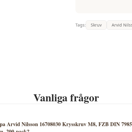
Tags:
Skruv
Arvid Nils
Vanliga frågor
öpa Arvid Nilsson 16708030 Krysskruv M8, FZB DIN 79
m, 200-pack?