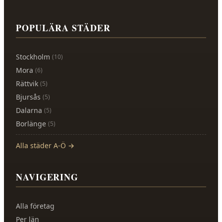
POPULÄRA STÄDER
Stockholm
(
10
)
Mora
(
6
)
Rättvik
(
5
)
Bjursås
(
5
)
Dalarna
(
5
)
Borlänge
(
5
)
Alla städer A-Ö →
NAVIGERING
Alla företag
Per län