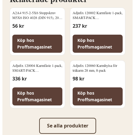
A2A4 915-2-5X6 Stoppskruv
Adjufix 120002 Karmfäste 1-pack,
M5X6 ISO 4028 (DIN 915), 200-
SMART-PACK
pack
Betong/Massivtegel
56
kr
237
kr
Köp hos
Köp hos
Proffsmagasinet
Proffsmagasinet
Adjufix 120004 Karmfäste 1-pack,
Adjufix 120060 Karmhylsa för
SMART-PACK
träkarm 28 mm, 8-pack
Lättbetong/Håltegel
336
kr
98
kr
Köp hos
Köp hos
Proffsmagasinet
Proffsmagasinet
Se alla produkter