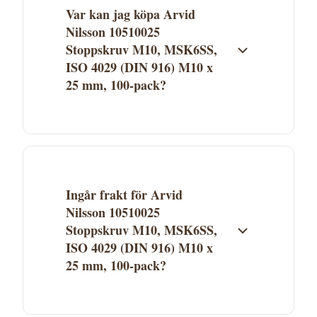
Var kan jag köpa Arvid
Nilsson 10510025
Stoppskruv M10, MSK6SS,
ISO 4029 (DIN 916) M10 x
25 mm, 100-pack?
Arvid Nilsson 10510025 Stoppskruv M10,
MSK6SS, ISO 4029 (DIN 916) M10 x 25 mm,
100-pack säljs av Proffsmagasinet. Klicka
på "Köp" för att gå direkt till butiken och
Ingår frakt för Arvid
genomföra köpet. Aktuellt pris och
Nilsson 10510025
lagerstatus ser du hos Proffsmagasinet.
Stoppskruv M10, MSK6SS,
ISO 4029 (DIN 916) M10 x
25 mm, 100-pack?
Fraktkostnad beror på Proffsmagasinets