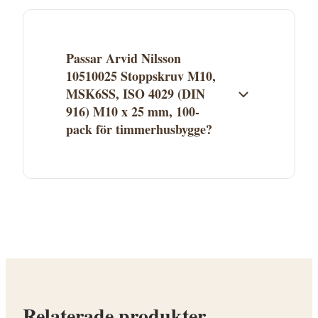
fraktvillkor. Se aktuella fraktuppgifter på
butikens webbplats. Många leverantörer
erbjuder fri frakt över ett visst belopp.
Passar Arvid Nilsson
10510025 Stoppskruv M10,
MSK6SS, ISO 4029 (DIN
916) M10 x 25 mm, 100-
pack för timmerhusbygge?
Arvid Nilsson 10510025 Stoppskruv M10,
MSK6SS, ISO 4029 (DIN 916) M10 x 25 mm,
100-pack finns i kategorin Skruv. Se
produktbeskrivningen för att avgöra om
den passar ditt timmerhusprojekt.
Kontakta Proffsmagasinet vid frågor.
Relaterade produkter