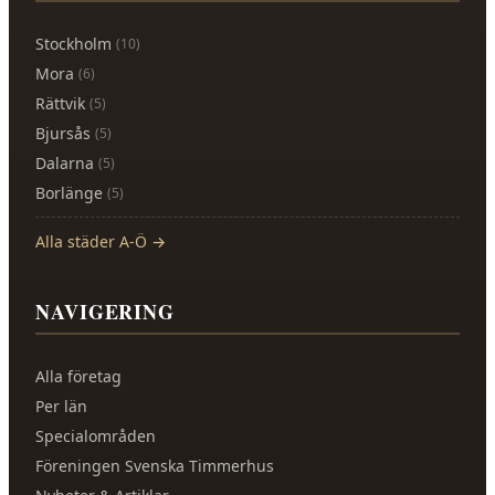
Stockholm
(
10
)
Mora
(
6
)
Rättvik
(
5
)
Bjursås
(
5
)
Dalarna
(
5
)
Borlänge
(
5
)
Alla städer A-Ö →
NAVIGERING
Alla företag
Per län
Specialområden
Föreningen Svenska Timmerhus