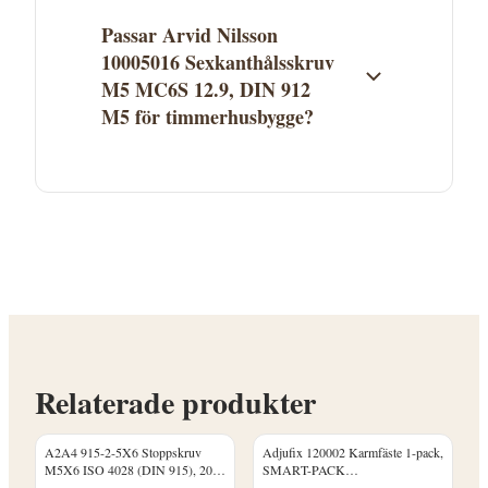
erbjuder fri frakt över ett visst belopp.
Passar Arvid Nilsson
10005016 Sexkanthålsskruv
M5 MC6S 12.9, DIN 912
M5 för timmerhusbygge?
Arvid Nilsson 10005016 Sexkanthålsskruv
M5 MC6S 12.9, DIN 912 M5 finns i
kategorin Skruv. Se produktbeskrivningen
för att avgöra om den passar ditt
timmerhusprojekt. Kontakta
Proffsmagasinet vid frågor.
Relaterade produkter
A2A4 915-2-5X6 Stoppskruv
Adjufix 120002 Karmfäste 1-pack,
M5X6 ISO 4028 (DIN 915), 200-
SMART-PACK
pack
Betong/Massivtegel