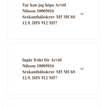
Var kan jag köpa Arvid
Nilsson 10005016
Sexkanthålsskruv M5 MC6S
12.9, DIN 912 M5?
Arvid Nilsson 10005016 Sexkanthålsskruv
M5 MC6S 12.9, DIN 912 M5 säljs av
Proffsmagasinet. Klicka på "Köp" för att gå
direkt till butiken och genomföra köpet.
Ingår frakt för Arvid
Aktuellt pris och lagerstatus ser du hos
Nilsson 10005016
Proffsmagasinet.
Sexkanthålsskruv M5 MC6S
12.9, DIN 912 M5?
Fraktkostnad beror på Proffsmagasinets
fraktvillkor. Se aktuella fraktuppgifter på
butikens webbplats. Många leverantörer