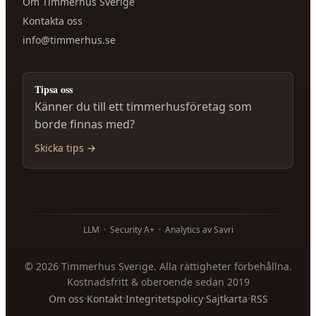
Om
Timmerhus Sverige
Kontakta oss
info@timmerhus.se
Tipsa oss
Känner du till ett timmerhusföretag som
borde finnas med?
Skicka tips →
LLM
·
Security A+
·
Analytics av Savri
©
2026
Timmerhus Sverige
. Alla rättigheter förbehållna.
Kostnadsfritt & oberoende sedan 2019
·
·
·
·
Om oss
Kontakt
Integritetspolicy
Sajtkarta
RSS