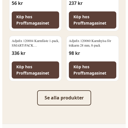
56
kr
237
kr
Köp hos
Köp hos
Proffsmagasinet
Proffsmagasinet
Adjufix 120004 Karmfäste 1-pack,
Adjufix 120060 Karmhylsa för
SMART-PACK
träkarm 28 mm, 8-pack
Lättbetong/Håltegel
336
kr
98
kr
Köp hos
Köp hos
Proffsmagasinet
Proffsmagasinet
Se alla produkter