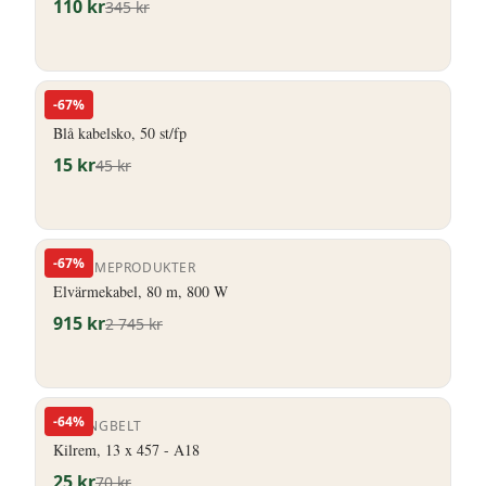
110
kr
345
kr
-
67
%
HERO
Blå kabelsko, 50 st/fp
15
kr
45
kr
-
67
%
ELVÄRMEPRODUKTER
Elvärmekabel, 80 m, 800 W
915
kr
2 745
kr
-
64
%
STRONGBELT
Kilrem, 13 x 457 - A18
25
kr
70
kr