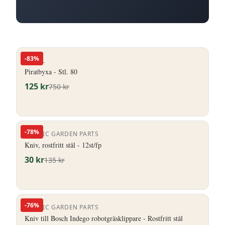
-
83
%
ENGEL
Piratbyxa - Stl. 80
125
kr
750
kr
-
78
%
NORDIC GARDEN PARTS
Kniv, rostfritt stål - 12st/fp
30
kr
135
kr
-
76
%
NORDIC GARDEN PARTS
Kniv till Bosch Indego robotgräsklippare - Rostfritt stål