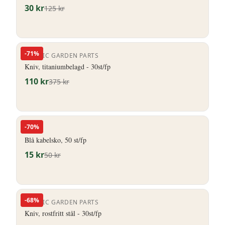
30
kr
125
kr
-
71
%
NORDIC GARDEN PARTS
Kniv, titaniumbelagd - 30st/fp
110
kr
375
kr
-
70
%
HERO
Blå kabelsko, 50 st/fp
15
kr
50
kr
-
68
%
NORDIC GARDEN PARTS
Kniv, rostfritt stål - 30st/fp