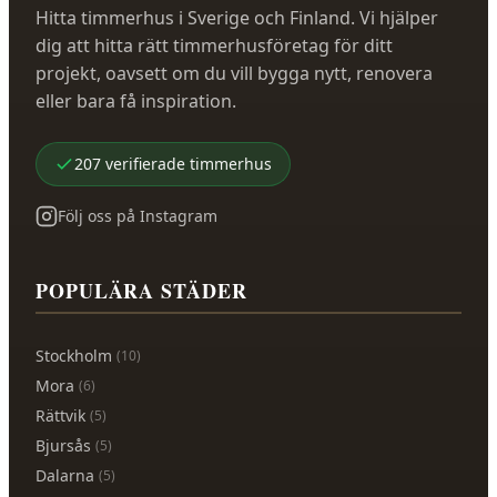
Hitta timmerhus i Sverige och Finland. Vi hjälper
dig att hitta rätt timmerhusföretag för ditt
projekt, oavsett om du vill bygga nytt, renovera
eller bara få inspiration.
207
verifierade
timmerhus
Följ oss på Instagram
POPULÄRA STÄDER
Stockholm
(
10
)
Mora
(
6
)
Rättvik
(
5
)
Bjursås
(
5
)
Dalarna
(
5
)