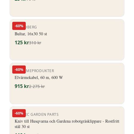
-
60
%
P LINDBERG
Bultar, 16x30 50 st
125
kr
310
kr
-
60
%
ELVÄRMEPRODUKTER
Elvärmekabel, 60 m, 600 W
915
kr
2 275
kr
-
60
%
NORDIC GARDEN PARTS
Kniv till Husqvarna och Gardena robotgräsklippare - Rostfritt
stål 30 st