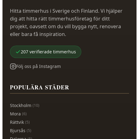
Hitta timmerhus i Sverige och Finland. Vi hjälper
dig att hitta rätt timmerhusföretag för ditt
projekt, oavsett om du vill bygga nytt, renovera
eller bara få inspiration.
207
verifierade
timmerhus
Följ oss på Instagram
POPULÄRA STÄDER
Stockholm
(
10
)
Mora
(
6
)
Rättvik
(
5
)
Bjursås
(
5
)
Dalarna
(
5
)