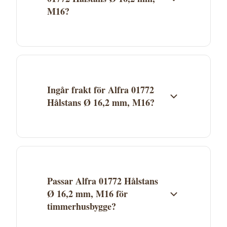
M16?
Alfra 01772 Hålstans Ø 16,2 mm, M16 säljs
av Proffsmagasinet. Klicka på "Köp" för att
gå direkt till butiken och genomföra köpet.
Aktuellt pris och lagerstatus ser du hos
Ingår frakt för Alfra 01772
Proffsmagasinet.
Hålstans Ø 16,2 mm, M16?
Fraktkostnad beror på Proffsmagasinets
fraktvillkor. Se aktuella fraktuppgifter på
butikens webbplats. Många leverantörer
erbjuder fri frakt över ett visst belopp.
Passar Alfra 01772 Hålstans
Ø 16,2 mm, M16 för
timmerhusbygge?