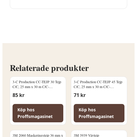
Alfra 01772 Hålstans Ø 16,2 mm, M16 finns
i kategorin Borr & bits. Se
produktbeskrivningen för att avgöra om
den passar ditt timmerhusprojekt.
Kontakta Proffsmagasinet vid frågor.
Relaterade produkter
3-C Production CC-TEJP 30 Tejp
3-C Production CC-TEJP 45 Tejp
C/C, 25 mm x 30 m C/C-
C/C, 25 mm x 30 m C/C-
märkning: 30 cm
märkning: 45 cm
85
kr
71
kr
Köp hos
Köp hos
Proffsmagasinet
Proffsmagasinet
3M 2060 Maskeringstejp 36 mm x
3M 3939 Vävtejp